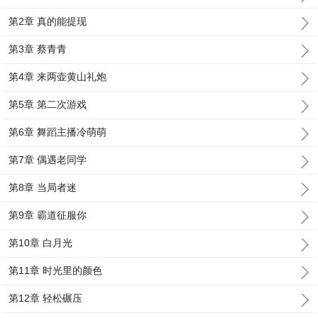
第2章 真的能提现
第3章 蔡青青
第4章 来两壶黄山礼炮
第5章 第二次游戏
第6章 舞蹈主播冷萌萌
第7章 偶遇老同学
第8章 当局者迷
第9章 霸道征服你
第10章 白月光
第11章 时光里的颜色
第12章 轻松碾压