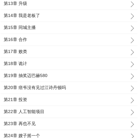
第13章 升级
第14章 我是老板了
第15章 同城主播
第16章 合作
第17章 败类
第18章 诡计
第19章 抽奖迈巴赫580
第20章 痞爷没有见过江诗丹顿吗
第21章 投资
第22章 人工智能项目
第23章 再也不见
第24章 嫂子摇一个