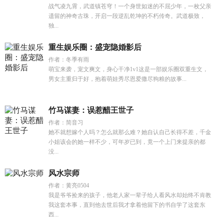
战气凌九霄，武道镇苍穹！一个身世如迷的不屈少年，一枚父亲
遗留的神奇古珠，开启一段逆乱乾坤的不朽传奇。武道极致，
独...
重生娱乐圈：盛宠隐婚影后
作者：冬季有雨
萌宝来袭，宠文爽文，身心干净1v1这是一部娱乐圈双重生文，
男女主重归于好，抱着萌娃秀尽恩爱撒尽狗粮的故事...
竹马谋妻：误惹醋王世子
作者：简音习
她不就想嫁个人吗？怎么就那么难？她自认自己长得不差，千金
小姐该会的她一样不少，可年岁已到，竟一个上门来提亲的都
没...
风水宗师
作者：黄亮0504
我是爷爷捡来的孩子，他老人家一辈子给人看风水却始终不肯教
我这套本事，直到他去世后我才拿着他留下的书自学了这套东
西...