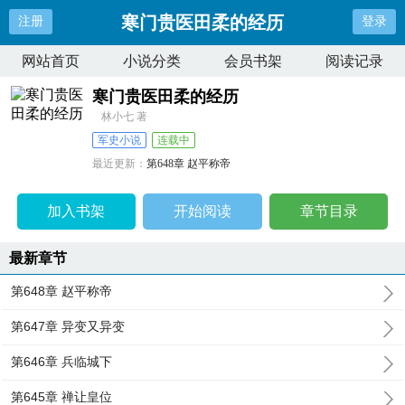
寒门贵医田柔的经历
注册
登录
网站首页
小说分类
会员书架
阅读记录
寒门贵医田柔的经历
林小七 著
军史小说
连载中
最近更新：
第648章 赵平称帝
更新时间：
2024-06-16 08:53:40
加入书架
开始阅读
章节目录
最新章节
第648章 赵平称帝
第647章 异变又异变
第646章 兵临城下
第645章 禅让皇位