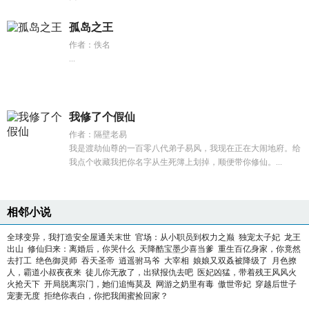
孤岛之王
作者：佚名
...
我修了个假仙
作者：隔壁老易
我是渡劫仙尊的一百零八代弟子易风，我现在正在大闹地府。给
我点个收藏我把你名字从生死簿上划掉，顺便带你修仙。...
相邻小说
全球变异，我打造安全屋通关末世
官场：从小职员到权力之巅
独宠太子妃
龙王
出山
修仙归来：离婚后，你哭什么
天降酷宝墨少喜当爹
重生百亿身家，你竟然
去打工
绝色御灵师
吞天圣帝
逍遥驸马爷
大宰相
娘娘又双叒被降级了
月色撩
人，霸道小叔夜夜来
徒儿你无敌了，出狱报仇去吧
医妃凶猛，带着残王风风火
火抢天下
开局脱离宗门，她们追悔莫及
网游之奶里有毒
傲世帝妃
穿越后世子
宠妻无度
拒绝你表白，你把我闺蜜捡回家？