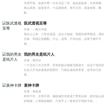
无垠宇宙，血脉为尊！出生决定一切，超品血脉者，生有神通，
移山填海，捉星拿月，十品废脉者，寿不过百，前途灰暗，蝼
蚁...
医武透视至尊
作者：一碗大米饭
我从山上来，入世自逍遥。这位小姐姐，我观你面带桃花，眉目
含春，和我正是般配。什么，流氓，不存在的，这辈子都不可
能...
我的男友是纸片人
作者：果莎尔
一个活在三次元世界，所有的缺点都被无限放大，在这个现实的
社会几乎无处遁形的死肥仔，只能在虚拟世界里，追寻自己的
青...
衰神卡牌
作者：单机侠
时停千年，文明不再，钢筋城市演变成了野兽丛林，面对如山高
的怪物，人类能依赖的，只有手上一套来历不明的卡组。...