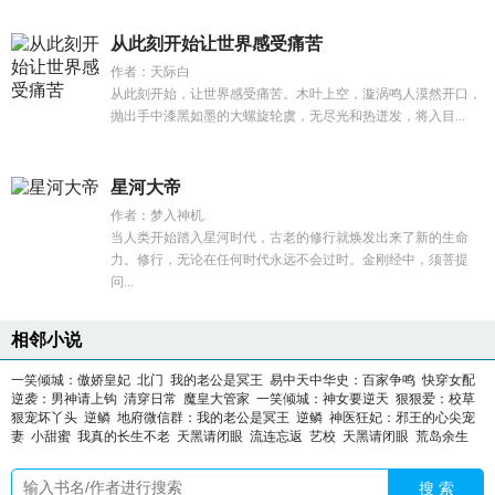
从此刻开始让世界感受痛苦
作者：天际白
从此刻开始，让世界感受痛苦。木叶上空，漩涡鸣人漠然开口，
抛出手中漆黑如墨的大螺旋轮虞，无尽光和热迸发，将入目...
星河大帝
作者：梦入神机.
当人类开始踏入星河时代，古老的修行就焕发出来了新的生命
力。修行，无论在任何时代永远不会过时。金刚经中，须菩提
问...
相邻小说
一笑倾城：傲娇皇妃
北门
我的老公是冥王
易中天中华史：百家争鸣
快穿女配
逆袭：男神请上钩
清穿日常
魔皇大管家
一笑倾城：神女要逆天
狠狠爱：校草
狠宠坏丫头
逆鳞
地府微信群：我的老公是冥王
逆鳞
神医狂妃：邪王的心尖宠
妻
小甜蜜
我真的长生不老
天黑请闭眼
流连忘返
艺校
天黑请闭眼
荒岛余生
搜 索