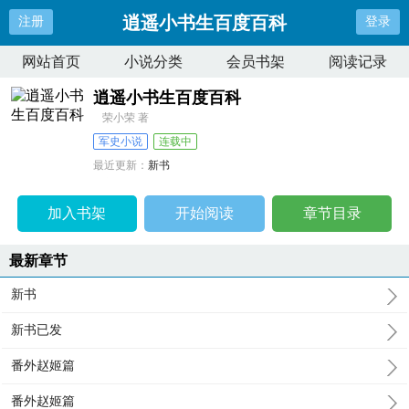
逍遥小书生百度百科
注册
登录
网站首页
小说分类
会员书架
阅读记录
逍遥小书生百度百科
荣小荣 著
军史小说
连载中
最近更新：
新书
更新时间：
2025-08-01 16:23:37
加入书架
开始阅读
章节目录
最新章节
新书
新书已发
番外赵姬篇
番外赵姬篇