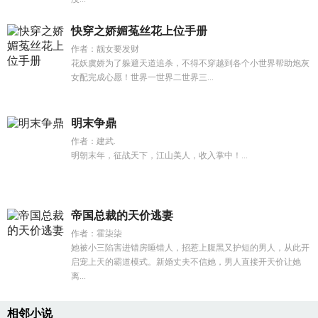
快穿之娇媚菟丝花上位手册
作者：靓女要发财
花妖虞娇为了躲避天道追杀，不得不穿越到各个小世界帮助炮灰
女配完成心愿！世界一世界二世界三...
明末争鼎
作者：建武.
明朝末年，征战天下，江山美人，收入掌中！...
帝国总裁的天价逃妻
作者：霍柒柒
她被小三陷害进错房睡错人，招惹上腹黑又护短的男人，从此开
启宠上天的霸道模式。新婚丈夫不信她，男人直接开天价让她
离...
相邻小说