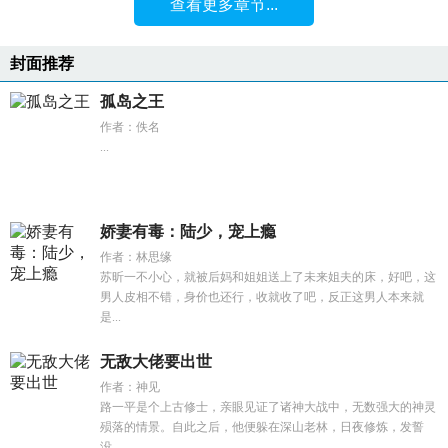
查看更多章节...
封面推荐
孤岛之王
作者：佚名
...
娇妻有毒：陆少，宠上瘾
作者：林思缘
苏昕一不小心，就被后妈和姐姐送上了未来姐夫的床，好吧，这
男人皮相不错，身价也还行，收就收了吧，反正这男人本来就
是...
无敌大佬要出世
作者：神见
路一平是个上古修士，亲眼见证了诸神大战中，无数强大的神灵
殒落的情景。自此之后，他便躲在深山老林，日夜修炼，发誓
没...