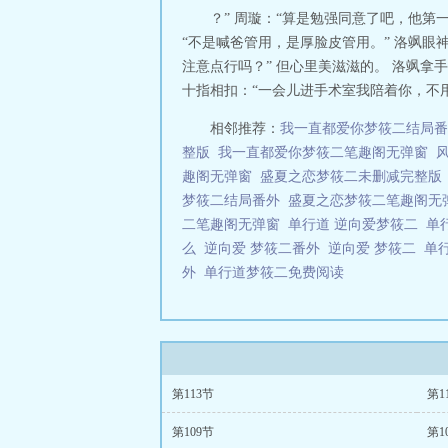
？” 周璇：“算是勉强同意了吧，他第
“不是喊爸管用，是厚脸皮管用。” 洛飒眼
注意点行吗？” 但心里美滋滋的。 洛飒拿
十指相扣：“一会儿进手术室我陪着你，不用
相邻推荐：
我一直都爱你梦筱二结局番
整版
我一直都爱你梦筱二笔趣阁无弹窗
趣阁无弹窗
盛夏之恋梦筱二未删减完整版
梦筱二结局番外
盛夏之恋梦筱二笔趣阁无
二笔趣阁无弹窗
单行道 逆向爱梦筱二
单
么
逆向爱 梦筱二番外
逆向爱 梦筱二
单行
外
单行道梦筱二免费阅读
第113节
第1
第109节
第1