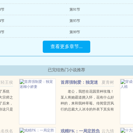
0节
第91节
4节
第95节
8节
第99节
查看更多章节...
已完结热门小说推荐
笑轻王侯
首席强制爱：独宠迷
夏青树
糊小娇妻
了系统
老公，我想在花园里种玫瑰！
大宗师之
某人将她霸道拥入怀，花有什么好
了后来，
种的，来和我种草莓。传闻雷厉风
你这只是
行的总裁大人冰冷的外表下其实有
的给了他
一颗少女心，殊不知先生，太太又
世界不需
在您的跑车上画卡通！当晚，她气
大开，一
呼呼地瞪着美眸，我要和你离
佚名佚名
戏精PK：一局定胜负
云九情