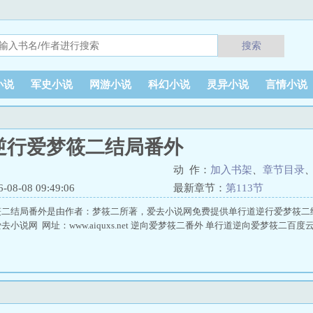
搜索
小说
军史小说
网游小说
科幻小说
灵异小说
言情小说
逆行爱梦筱二结局番外
动 作：
加入书架
、
章节目录
8-08 09:49:06
最新章节：
第113节
筱二结局番外是由作者：梦筱二所著，爱去小说网免费提供单行道逆行爱梦筱二
小说网 网址：www.aiquxs.net 逆向爱梦筱二番外 单行道逆向爱梦筱二百度云