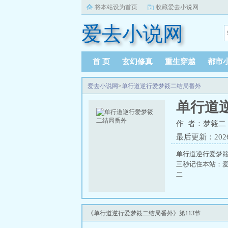
将本站设为首页
收藏爱去小说网
爱去小说网
首 页
玄幻修真
重生穿越
都市
爱去小说网
>
单行道逆行爱梦筱二结局番外
单行道
作 者：梦筱二
最后更新：2026-0
单行道逆行爱梦
三秒记住本站：爱去
二
《单行道逆行爱梦筱二结局番外》第113节