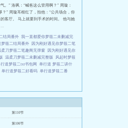
。” 洛飒：“喊爸这么管用啊？” 周璇：
？” 周璇耳根红了，拍他：“公共场合，你
面的客厅。 马上就要到手术的时间。 他与她
..
二结局番外
我一直都爱你梦筱二未删减完
迷梦筱二结局番外
因为刚好遇见你梦筱二笔
温柔刀梦筱二笔趣阁无弹窗
因为刚好遇见你
版
温柔刀梦筱二未删减完整版
风起时梦筱
单行道梦筱二txt书包网
单行道 梦筱二讲什
度
单行道梦筱二好看吗
单行道梦筱二番
第110节
第106节