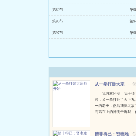
第89节
第9
第93节
第9
第97节
第9
从一拳打爆大宗
一
师开始
我叫林怀安，我干掉
君，又一拳打死了天下九
一的老王，然后我就无敌
高高在上的神明告诉我，
开始，于是，我儒雅随和
一拳，并且告诉他，这个
要神明直到有一天，仙门
情非得已：贤妻难