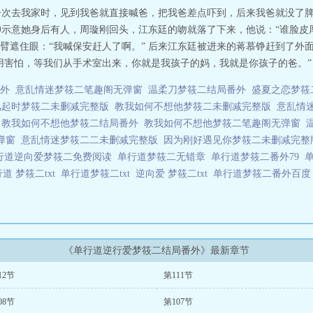
一次去我家时，见到我爸就直接喊爸，把我爸差点吓到，后来我爸就没了脾气
神示意她身后有人，周璇刚回头，江东廷的吻就落了下来，他说：“谁脸皮厚
手臂遮住眼：“我喊保安赶人了啊。” 后来江东廷被进来的蒋慕铮赶到了外
害怕，等我们从手术室出来，你就是我孩子的妈，我就是你孩子的爸。” .
外
意乱情迷梦筱二笔趣阁无弹窗
温柔刀梦筱二结局番外
盛夏之恋梦筱
风起时梦筱二未删减完整版
教我如何不想他梦筱二未删减完整版
意乱情
教我如何不想他梦筱二结局番外
教我如何不想他梦筱二笔趣阁无弹窗
弹窗
意乱情迷梦筱二二未删减完整版
因为刚好遇见你梦筱二未删减完整
行道逆向爱梦筱二免费阅读
单行道梦筱二无错章
单行道梦筱二番外79
道 梦筱二txt
单行道梦筱二txt
逆向爱 梦筱二txt
单行道梦筱二番外百
《单行道逆行爱梦筱二结局番外》最新章节
12节
第111节
08节
第107节