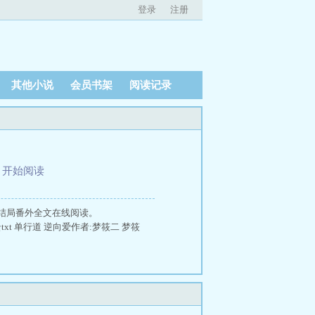
登录
注册
其他小说
会员书架
阅读记录
、
开始阅读
结局番外全文在线阅读。
txt 单行道 逆向爱作者:梦筱二 梦筱