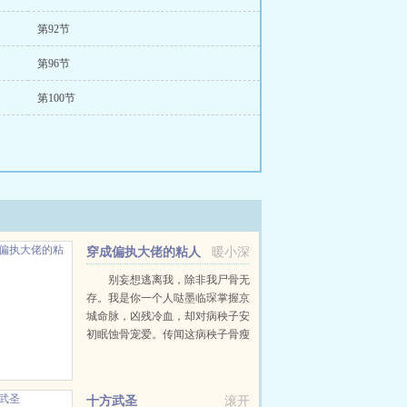
第92节
第96节
第100节
穿成偏执大佬的粘人
暖小深
精
别妄想逃离我，除非我尸骨无
存。我是你一个人哒墨临琛掌握京
城命脉，凶残冷血，却对病秧子安
初眠蚀骨宠爱。传闻这病秧子骨瘦
嶙峋，奇丑无比，结果，她惊艳亮
相，全民皆痴。安初眠在外腥风血
雨搞事情，唯独对墨临琛成了黏
十方武圣
滚开