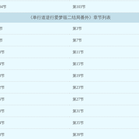
04节
第103节
《单行道逆行爱梦筱二结局番外》章节列表
节
第3节
节
第7节
0节
第11节
4节
第15节
8节
第19节
2节
第23节
6节
第27节
0节
第31节
4节
第35节
8节
第39节