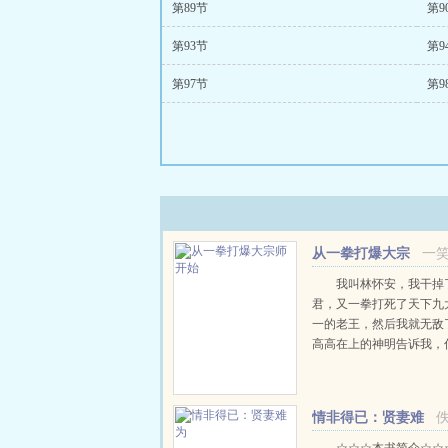
第89节
第9
第93节
第9
第97节
第9
从一拳打爆大宗
一
师开始
我叫林怀安，我干掉
君，又一拳打死了天下九
一的老王，然后我就无敌
高高在上的神明告诉我，
开始，于是，我儒雅随和
一拳，并且告诉他，这个
要神明直到有一天，仙门
情非得已：贤妻难
群玩家突然降临了...
为