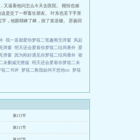
，又逼着他问怎么今天去医院。 顾恒也催
，他这是交了一帮畜生朋友。 叶东也丢下手里
完字，他眼睛眯了眯，按了发送键。 苏扬回
外
我一直都爱你梦筱二笔趣阁无弹窗
风起
无弹窗
明天还会爱着你梦筱二结局番外
爱
无弹窗
因为刚好遇见你梦筱二结局番外
裙
二未删减完整版
明天还会爱着你梦筱二未
梦筱二书评
梦筱二教我如何不想他txt
梦筱
第115节
第111节
第107节