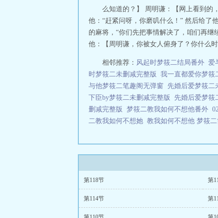
么知道的？】 周明谦：【网上看到的
他：“赶紧问呀，你磨叽什么！” 然后给了
的麻将，“你们先把事情解决了，咱们再继
他：【周明谦，你被女人俯身了？你什么时候变
相邻推荐：
风起时梦筱二结局番外
爱
时梦筱二未删减完整版
我一直都爱你梦筱
与他梦筱二笔趣阁无弹窗
先婚后爱梦筱二
下臣by梦筱二未删减完整版
先婚后爱梦筱
删减完整版
梦筱二教我如何不想他番外
二教我如何不想她
教我如何不想他 梦筱
第118节
第1
第114节
第1
第110节
第1