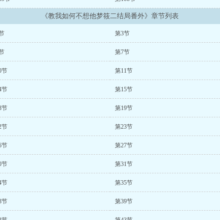
《教我如何不想他梦筱二结局番外》章节列表
节
第3节
节
第7节
0节
第11节
4节
第15节
8节
第19节
2节
第23节
6节
第27节
0节
第31节
4节
第35节
8节
第39节