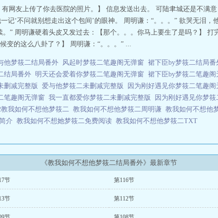
，有网友上传了你去医院的照片。】 信息发送出去。 可陆聿城还是不满意
他一记‘不问就别想走出这个包间’的眼神。 周明谦：“。。。” 欲哭无泪
续。” 周明谦硬着头皮又发过去：【那个。。。你马上要生了是吗？】 打
的这么八卦了？】 周明谦：“。。。” ...
与他梦筱二结局番外
风起时梦筱二笔趣阁无弹窗
裙下臣by梦筱二结局番
二结局番外
明天还会爱着你梦筱二笔趣阁无弹窗
裙下臣by梦筱二笔趣阁
未删减完整版
爱与他梦筱二未删减完整版
因为刚好遇见你梦筱二笔趣阁
二笔趣阁无弹窗
我一直都爱你梦筱二未删减完整版
因为刚好遇见你梦筱
02教我如何不想他梦筱二
教我如何不想他梦筱二周明谦
教我如何不想他
二简介
教我如何不想她梦筱二免费阅读
教我如何不想他梦筱二TXT
《教我如何不想他梦筱二结局番外》最新章节
17节
第116节
13节
第112节
09节
第108节