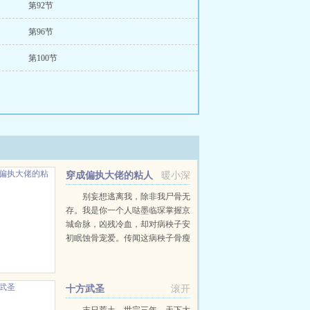
第92节
第96节
第100节
穿成偏执大佬的粘人
暖小深
精
别妄想逃离我，除非我尸骨无
存。我是你一个人哒墨临琛掌握京
城命脉，凶残冷血，却对病秧子安
初眠蚀骨宠爱。传闻这病秧子骨瘦
嶙峋，奇丑无比，结果，她惊艳亮
相，全民皆痴。安初眠在外腥风血
雨搞事情，唯独对墨临琛成了黏
十方武圣
滚开
人...