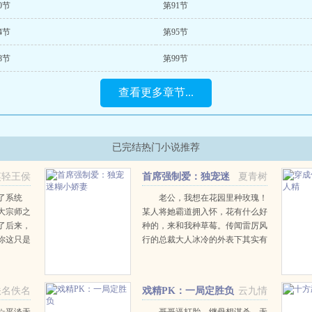
0节
第91节
4节
第95节
8节
第99节
查看更多章节...
已完结热门小说推荐
笑轻王侯
首席强制爱：独宠迷
夏青树
糊小娇妻
了系统
老公，我想在花园里种玫瑰！
大宗师之
某人将她霸道拥入怀，花有什么好
了后来，
种的，来和我种草莓。传闻雷厉风
你这只是
行的总裁大人冰冷的外表下其实有
的给了他
一颗少女心，殊不知先生，太太又
世界不需
在您的跑车上画卡通！当晚，她气
大开，一
呼呼地瞪着美眸，我要和你离
佚名佚名
戏精PK：一局定胜负
云九情
婚！...