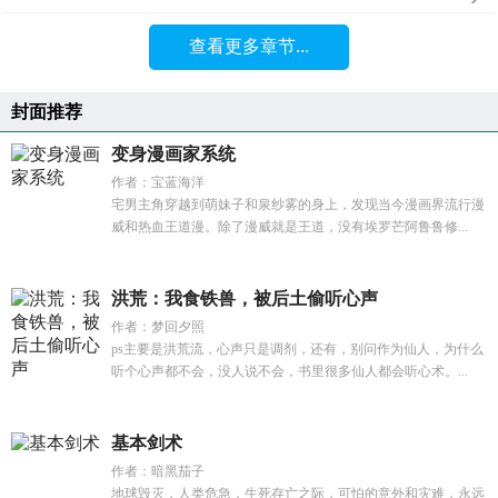
查看更多章节...
封面推荐
变身漫画家系统
作者：宝蓝海洋
宅男主角穿越到萌妹子和泉纱雾的身上，发现当今漫画界流行漫
威和热血王道漫。除了漫威就是王道，没有埃罗芒阿鲁鲁修...
洪荒：我食铁兽，被后土偷听心声
作者：梦回夕照
ps主要是洪荒流，心声只是调剂，还有，别问作为仙人，为什么
听个心声都不会，没人说不会，书里很多仙人都会听心术。...
基本剑术
作者：暗黑茄子
地球毁灭，人类危急，生死存亡之际，可怕的意外和灾难，永远