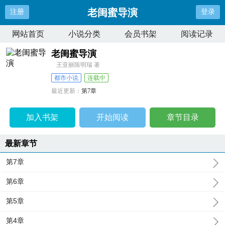
老闺蜜导演
注册
登录
网站首页
小说分类
会员书架
阅读记录
老闺蜜导演
王亚丽陈明瑞 著
都市小说
连载中
最近更新：
第7章
更新时间：
2025-01-24 22:02:42
加入书架
开始阅读
章节目录
最新章节
第7章
第6章
第5章
第4章