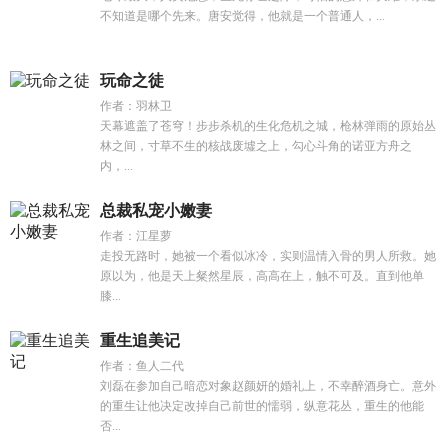
不知道是哪个先来。唐安觉得，他就是一个普通人，...
玩命之徒
作者：羽林卫
天幕遮盖了苍穹！步步杀机的生化危机之城，枪林弹雨的原始丛
林之间，寸草不生的核战废墟之上，勾心斗角的诺亚方舟之
内，...
总裁私宠小嫩妻
作者：江星萝
走投无路时，她被一个看似冰冷，实则温情入骨的男人所救。她
原以为，他是天上粲然星辰，高高在上，触不可及。直到他单
膝...
重生追美记
作者：鱼人二代
刘磊在参加自己暗恋对象赵颜妍的婚礼上，不幸醉酒身亡。意外
的重生让他决定改掉自己前世的懦弱，纵意花丛，重生的他能
否...