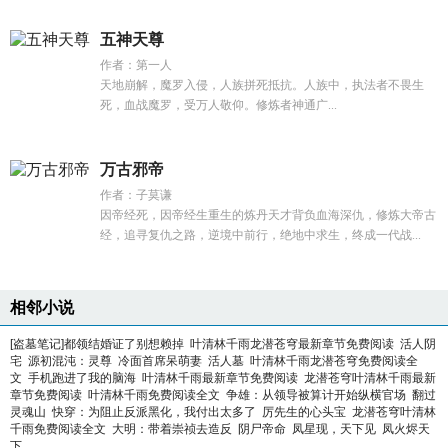
五神天尊
作者：第一人
天地崩解，魔罗入侵，人族拼死抵抗。人族中，执法者不畏生
死，血战魔罗，受万人敬仰。修炼者神通广...
万古邪帝
作者：子莫谦
因帝经死，因帝经生重生的炼丹天才背负血海深仇，修炼大帝古
经，追寻复仇之路，逆境中前行，绝地中求生，终成一代战...
相邻小说
[盗墓笔记]都领结婚证了别想赖掉
叶清林千雨龙潜苍穹最新章节免费阅读
活人阴
宅
源初混沌：灵尊
冷面首席呆萌妻
活人墓
叶清林千雨龙潜苍穹免费阅读全
文
手机跑进了我的脑海
叶清林千雨最新章节免费阅读
龙潜苍穹叶清林千雨最新
章节免费阅读
叶清林千雨免费阅读全文
争雄：从领导被算计开始纵横官场
翻过
灵魂山
快穿：为阻止反派黑化，我付出太多了
厉先生的心头宝
龙潜苍穹叶清林
千雨免费阅读全文
大明：带着崇祯去造反
阴尸帝命
凤星现，天下见
凤火烬天
下