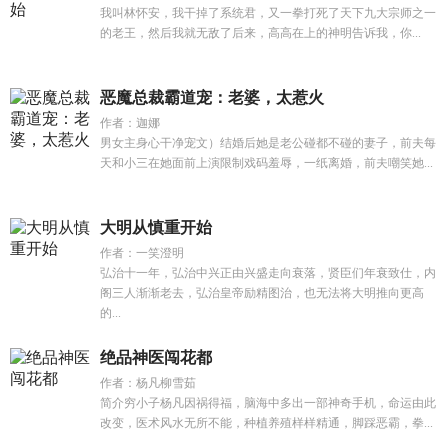
我叫林怀安，我干掉了系统君，又一拳打死了天下九大宗师之一
的老王，然后我就无敌了后来，高高在上的神明告诉我，你...
恶魔总裁霸道宠：老婆，太惹火
作者：迦娜
男女主身心干净宠文）结婚后她是老公碰都不碰的妻子，前夫每
天和小三在她面前上演限制戏码羞辱，一纸离婚，前夫嘲笑她...
大明从慎重开始
作者：一笑澄明
弘治十一年，弘治中兴正由兴盛走向衰落，贤臣们年衰致仕，内
阁三人渐渐老去，弘治皇帝励精图治，也无法将大明推向更高
的...
绝品神医闯花都
作者：杨凡柳雪茹
简介穷小子杨凡因祸得福，脑海中多出一部神奇手机，命运由此
改变，医术风水无所不能，种植养殖样样精通，脚踩恶霸，拳...