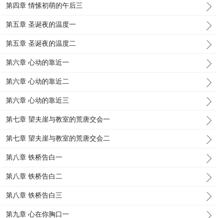
第四章 情愫初萌的午后三
第五章 圣诞夜的温度一
第五章 圣诞夜的温度二
第六章 心动的靠近一
第六章 心动的靠近二
第六章 心动的靠近三
第七章 望夫崖与教室的荒唐交会一
第七章 望夫崖与教室的荒唐交会二
第八章 铁桥告白一
第八章 铁桥告白二
第八章 铁桥告白三
第九章 心在你胸口一