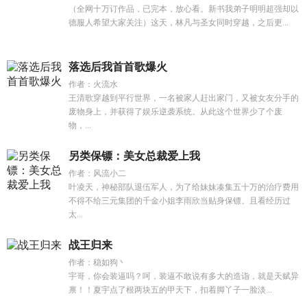
（全网十万订作品，已完本，放心看。新书我弟子明明超强却以
德服人希望大家关注）这天，林凡与圣女同时穿越，之后更...
落选后我首首歌爆火
作者：火流水
王清歌穿越到平行世界，一名被家人赶出家门，又被女友分手的
废物身上，并获得了娱乐逆袭系统。从此这个世界少了个废
物，...
另类保镖：美女总裁爱上我
作者：风流小二
叶凌天，神秘部队退伍军人，为了给妹妹凑集五十万的治疗费用
不得不给三元集团的千金小姐李雨欣当贴身保镖。且看经历过
太...
战王归来
作者：稳如狗丶
宇哥，你会装逼吗？呵，装逼不敢说有多大的造诣，就是天赋异
禀！！夏宇点了根两块五的甲天下，扣着脚丫子一脸淡...