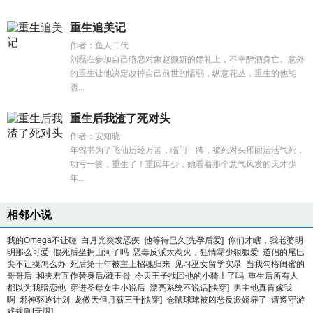
重生追美记
作者：鱼人二代
刘磊在参加自己暗恋对象赵颜妍的婚礼上，不幸醉酒身亡。意外
的重生让他决定改掉自己前世的懦弱，纵意花丛，重生的他能
否...
重生后我渣了死对头
作者：安知晓
年锦书为了飞仙历经万苦，临门一脚，被死对头雁回活活气死，
功亏一篑，重生了！重回年少，她看着那个意气风发的天才少
年...
相邻小说
我的Omega不让碰
白月光突发恶疾
他等待已久[先孕后爱]
你们才瞎，我老婆明
明那么可爱
假死后坐拥山河了吗
恶毒反派太惹火，狂情霸少狠狠爱
道侣的尾巴
尖不让摸怎么办
死后第十年被主上招魂归来
见习巫女留学实录
当我勾搭闺蜜的
哥哥后
和夫君互作替身后/藏玉骨
今天王子找回他的小骑士了吗
重生后所有人
都以为我暗恋他
穿进圣母女主小说后
漂亮系统不说话[快穿]
男主他真肯嫁我
啊
邪神驱逐计划
龙傲天但月薪三千[快穿]
仓鼠球球被凶恶反派娇养了
请遵守游
戏规则[无限]