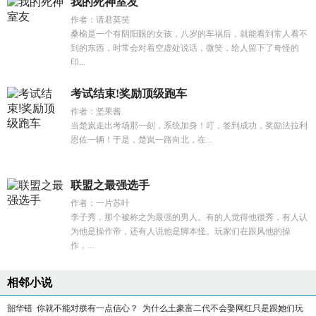
我的死神室友
作者：请君莫笑
桑榆是一个有阴阳眼的女孩，八岁的车祸后，就能看到常人看不
到的东西，时常会对着空虚处说话，微笑，给人留下了奇怪的
印...
考试结束!奖励顶级跑车
作者：坚果酱
当楚岚走出考场那一刻，系统加身！叮，签到成功，奖励法拉利
恩佐一辆！于是，楚岚一路向北，在...
联盟之最强选手
作者：一片苏叶
李子秀，那个被称之为最强的男人。有的人觉得他很秀，有人认
为他是操作帝，还有人说他是脚本怪。玩家们在跟风他的操
作，...
相邻小说
韶华错
你就不能对朕有一点信心？
为什么土豪富二代不会娶网红只是跟她们玩