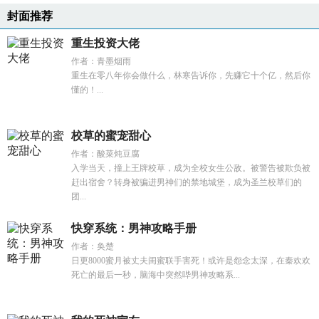
封面推荐
重生投资大佬
作者：青墨烟雨
重生在零八年你会做什么，林寒告诉你，先赚它十个亿，然后你
懂的！...
校草的蜜宠甜心
作者：酸菜炖豆腐
入学当天，撞上王牌校草，成为全校女生公敌。被警告被欺负被
赶出宿舍？转身被骗进男神们的禁地城堡，成为圣兰校草们的
团...
快穿系统：男神攻略手册
作者：奂楚
日更8000蜜月被丈夫闺蜜联手害死！或许是怨念太深，在秦欢欢
死亡的最后一秒，脑海中突然哔男神攻略系...