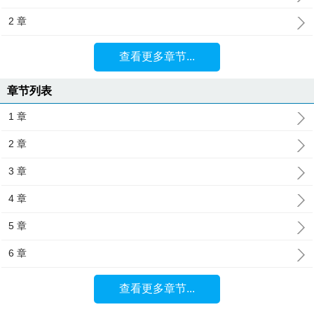
2 章
查看更多章节...
章节列表
1 章
2 章
3 章
4 章
5 章
6 章
查看更多章节...