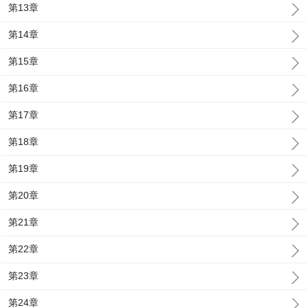
第13章
第14章
第15章
第16章
第17章
第18章
第19章
第20章
第21章
第22章
第23章
第24章