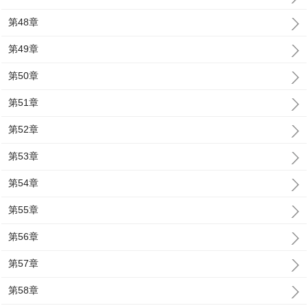
第48章
第49章
第50章
第51章
第52章
第53章
第54章
第55章
第56章
第57章
第58章