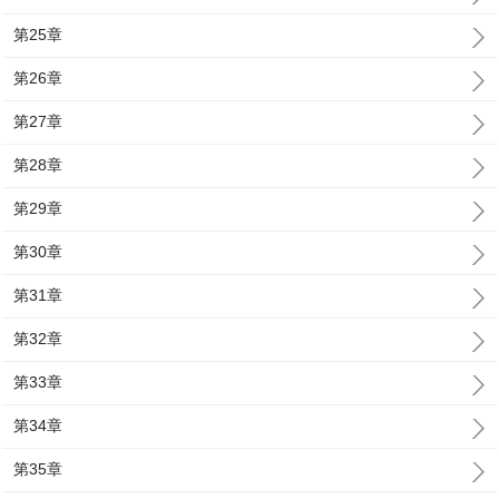
第25章
第26章
第27章
第28章
第29章
第30章
第31章
第32章
第33章
第34章
第35章