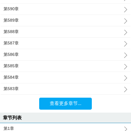
第590章
第589章
第588章
第587章
第586章
第585章
第584章
第583章
查看更多章节...
章节列表
第1章