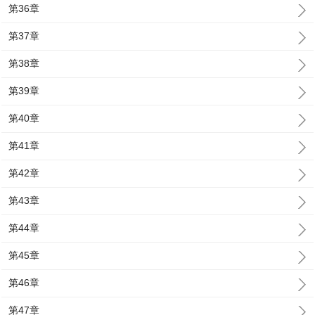
第36章
第37章
第38章
第39章
第40章
第41章
第42章
第43章
第44章
第45章
第46章
第47章