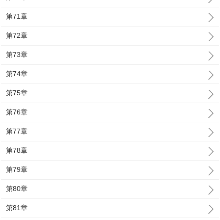
第71章
第72章
第73章
第74章
第75章
第76章
第77章
第78章
第79章
第80章
第81章