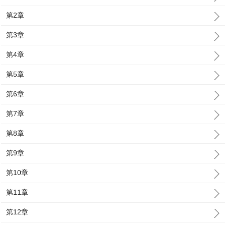
第2章
第3章
第4章
第5章
第6章
第7章
第8章
第9章
第10章
第11章
第12章