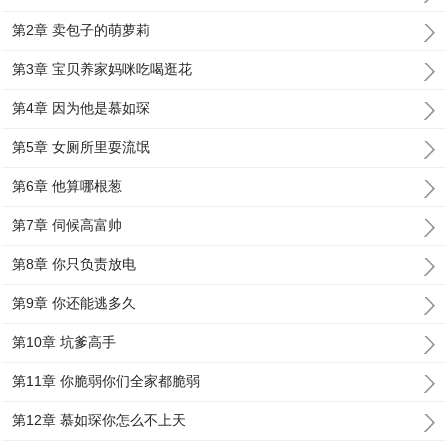
第2章 卖包子的萌萝莉
第3章 宝贝养家妈咪吃喝逛花
第4章 因为他是慕如琛
第5章 女厕所里耍流氓
第6章 他算哪根葱
第7章 伺候高富帅
第8章 你只负责放电
第9章 你还能逃多久
第10章 坑爹高手
第11章 你脆弱你们全家都脆弱
第12章 慕如琛你怎么不上天