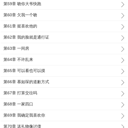
第59章 吻你大爷快跑
第60章 欠我一个吻
第61章 挺喜欢他的
第62章 我的脸就是通行证
第63章 一间房
第64章 不许乱来
第65章 可以看也可以摸
第66章 慕如琛的道歉方式
第67章 打算交往吗
第68章 一家四口
第69章 我确定我喜欢你
第70章 送礼物像讨债