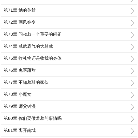
第71章 她的英雄
第72章 画风突变
第73章 问叔叔一个重要的问题
第74章 威武霸气的大总裁
第75章 收礼物还是收我的身体
第76章 鬼医甜甜
第77章 不知羞耻的家伙
第78章 小魔女
第79章 师父钟漫
第80章 你们要做羞羞的事情吗
第81章 离开南城