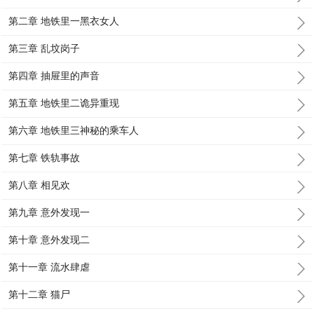
第二章 地铁里一黑衣女人
第三章 乱坟岗子
第四章 抽屉里的声音
第五章 地铁里二诡异重现
第六章 地铁里三神秘的乘车人
第七章 铁轨事故
第八章 相见欢
第九章 意外发现一
第十章 意外发现二
第十一章 流水肆虐
第十二章 猫尸