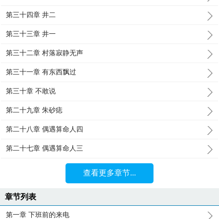
第三十四章 井二
第三十三章 井一
第三十二章 村落寂静无声
第三十一章 有东西飘过
第三十章 不敢说
第二十九章 朱砂痣
第二十八章 偶遇算命人四
第二十七章 偶遇算命人三
查看更多章节...
章节列表
第一章 下班前的来电