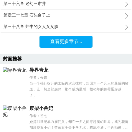
第三十六章 迷幻三市井
第章三十七章 石头台子上
第三十八章 井中的女人女女脸
查看更多章节...
封面推荐
异界青龙
作者：夜错
当一个强行拆开的太极再次合拢时，却因为一个凡人的最后的鲜
血，让一切全部崩碎，那个成为最后一根稻草的倒霉蛋穿越
了，...
废柴小兽妃
作者：初七
她是21世纪暴力雇佣兵，却在一夕之间穿越魔幻世界，成为花痴
加废柴五小姐！楚家五千金不学无术，狗屁不通，半近痴傻，...