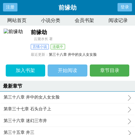
前缘劫
注册
登录
网站首页
小说分类
会员书架
阅读记录
前缘劫
云黛水长 著
言情小说
连载中
最近更新：
第三十八章 井中的女人女女脸
更新时间：
2026-06-04 01:47:27
加入书架
开始阅读
章节目录
最新章节
第三十八章 井中的女人女女脸
第章三十七章 石头台子上
第三十六章 迷幻三市井
第三十五章 井三