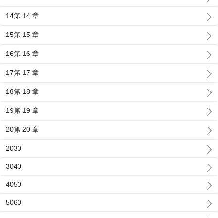
14第 14 章
15第 15 章
16第 16 章
17第 17 章
18第 18 章
19第 19 章
20第 20 章
2030
3040
4050
5060