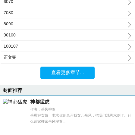
6070
7080
8090
90100
100107
正文完
查看更多章节...
封面推荐
神都猛虎
作者：岳风柳萱
岳母好女婿，求求你别离开我女儿岳风，把我们洗脚水倒了。什
么岳家柳家岳风柳萱...