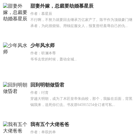
甜妻外嫁，总裁要劫婚慕星辰
作者：慕星辰
不行啊，不努力就要回去继承万亿家产了。陈平作为顶级豪门继
承者，为此很烦恼。用钱征服女人，报复曾经羞辱自己的仇...
少年风水师
作者：听澜本尊
爷爷去世的时候，轰动全城...
回到明朝做昏君
作者：纣胄
穿越大明朝，成为了木匠皇帝朱由校，那个，我躲在后面，背黑
锅我来，送死你们去。书友群645915254全订者可私...
我有五个大佬爸爸
作者：单双的单