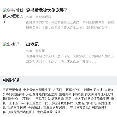
穿书后我被大佬宠哭了
作者：南鲤沐瑾城
南鲤最大的梦想，就是和霸总老公离婚，拿到巨额赡养费，实现
财务自由。于是，她开始了作天作地之旅。遇到霸总的合作...
出魂记
作者：堂前雁
百度各大贴吧以及LOL盒子论坛一天回复破三万的神贴！直播玩
游戏时认识了一个妹子，约出来见面后，吓尿了。...
相邻小说
宇宙无限食堂
史上最惨女配重生了
入高门 （民国NPH）
影帝他又在演
从废物
少爷到领主战神
从山寨开始的武圣之路
孟楹秦钧
[综武侠] 身为剑修却让别人对
我刻骨铭心
《宴医生，再见了》沈棠宴君尧
霍总，夫人不想复婚还偷偷生崽
华
夏：上下五千年
拳王重生富二代，系统逼我练传武
人生若只如初见
帮她抓住
鬼
我的重生选择
全民游戏：我拿异火玩超载！
完《昼夜关系》司意眠顾时
宴
顶级无能力者的回归
念白异闻录
成仙