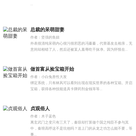
...
总裁的呆萌甜妻
作者：坚强的鱼妞
外表很清纯呆萌内心很污很邪恶的冯蓁蓁，代替基友去相亲，无
意间却相错了人，然后还被某人羞辱吃干抹净。因为怀恨在...
做首富从捡宝箱开始
作者：小白兔兽性大发
绑定系统，只有林风可以看到出现在现实世界的各种宝箱。开启
宝箱，获得各种技能道具卡牌药剂金钱等等...
贞观俗人
作者：木子蓝色
离玄武门之变只有三天了，秦琼却打算做个国之纯臣不参与其
中，秦琅高呼这不是坑他吗？送上门的从龙之功怎么能不要，等
事...