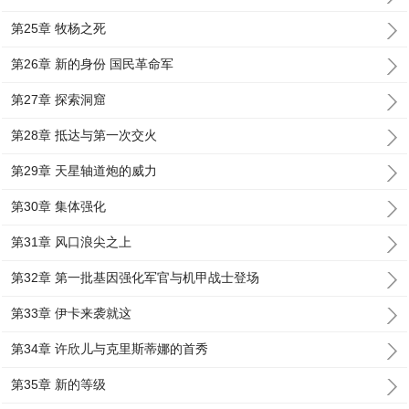
第25章 牧杨之死
第26章 新的身份 国民革命军
第27章 探索洞窟
第28章 抵达与第一次交火
第29章 天星轴道炮的威力
第30章 集体强化
第31章 风口浪尖之上
第32章 第一批基因强化军官与机甲战士登场
第33章 伊卡来袭就这
第34章 许欣儿与克里斯蒂娜的首秀
第35章 新的等级