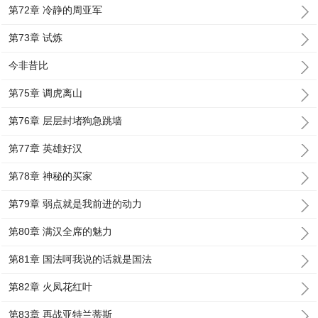
第72章 冷静的周亚军
第73章 试炼
今非昔比
第75章 调虎离山
第76章 层层封堵狗急跳墙
第77章 英雄好汉
第78章 神秘的买家
第79章 弱点就是我前进的动力
第80章 满汉全席的魅力
第81章 国法呵我说的话就是国法
第82章 火凤花红叶
第83章 再战亚特兰蒂斯