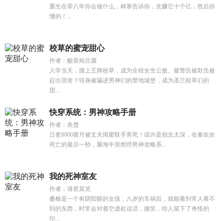
重生在零八年你会做什么，林寒告诉你，先赚它十个亿，然后你
懂的！...
校草的蜜宠甜心
作者：酸菜炖豆腐
入学当天，撞上王牌校草，成为全校女生公敌。被警告被欺负被
赶出宿舍？转身被骗进男神们的禁地城堡，成为圣兰校草们的
团...
快穿系统：男神攻略手册
作者：奂楚
日更8000蜜月被丈夫闺蜜联手害死！或许是怨念太深，在秦欢欢
死亡的最后一秒，脑海中突然哔男神攻略系...
我的死神室友
作者：请君莫笑
桑榆是一个有阴阳眼的女孩，八岁的车祸后，就能看到常人看不
到的东西，时常会对着空虚处说话，微笑，给人留下了奇怪的
印...