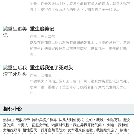
宇哥，你会装逼吗？呵，装逼不敢说有多大的造诣，就是天赋异
禀！！夏宇点了根两块五的甲天下，扣着脚丫子一脸淡...
重生追美记
作者：鱼人二代
刘磊在参加自己暗恋对象赵颜妍的婚礼上，不幸醉酒身亡。意外
的重生让他决定改掉自己前世的懦弱，纵意花丛，重生的他能
否...
重生后我渣了死对头
作者：安知晓
年锦书为了飞仙历经万苦，临门一脚，被死对头雁回活活气死，
功亏一篑，重生了！重回年少，她看着那个意气风发的天才少
年...
相邻小说
焰神山
无敌丹帝
特种兵横扫异界
从凡人到仙灵根
玄幻：我以一剑破万法
魔女
宫的第一个男人，征服女帝山
鸿蒙财气榜：我在异界开财气阁！
剑道：我和仙
女姐姐双修
悟性逆天，我开启禁忌战力
女帝迟来的道歉，我拒绝怎么了
修仙：