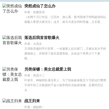
突然成仙了怎么办
作者：欢颜笑语
（全网十万订作品，已完本，放心看。新书我弟子明明超强却以
德服人希望大家关注）这天，林凡与圣女同时穿越，之后更...
落选后我首首歌爆火
作者：火流水
王清歌穿越到平行世界，一名被家人赶出家门，又被女友分手的
废物身上，并获得了娱乐逆袭系统。从此这个世界少了个废
物，...
另类保镖：美女总裁爱上我
作者：风流小二
叶凌天，神秘部队退伍军人，为了给妹妹凑集五十万的治疗费用
不得不给三元集团的千金小姐李雨欣当贴身保镖。且看经历过
太...
战王归来
作者：稳如狗丶