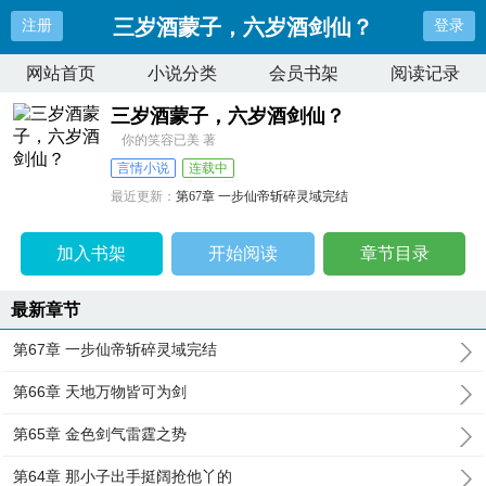
三岁酒蒙子，六岁酒剑仙？
注册
登录
网站首页
小说分类
会员书架
阅读记录
三岁酒蒙子，六岁酒剑仙？
你的笑容已美 著
言情小说
连载中
最近更新：
第67章 一步仙帝斩碎灵域完结
更新时间：
2024-06-16 13:35:39
加入书架
开始阅读
章节目录
最新章节
第67章 一步仙帝斩碎灵域完结
第66章 天地万物皆可为剑
第65章 金色剑气雷霆之势
第64章 那小子出手挺阔抢他丫的