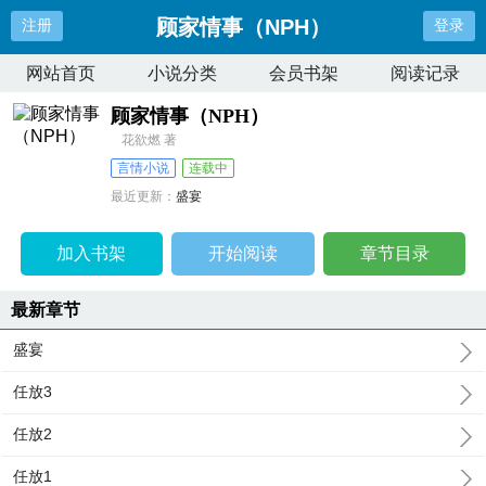
顾家情事（NPH）
注册
登录
网站首页
小说分类
会员书架
阅读记录
顾家情事（NPH）
花欲燃 著
言情小说
连载中
最近更新：
盛宴
更新时间：
2024-05-27 13:14:07
加入书架
开始阅读
章节目录
最新章节
盛宴
任放3
任放2
任放1