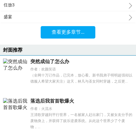
任放3
盛宴
查看更多章节...
封面推荐
突然成仙了怎么办
作者：欢颜笑语
（全网十万订作品，已完本，放心看。新书我弟子明明超强却以
德服人希望大家关注）这天，林凡与圣女同时穿越，之后更...
落选后我首首歌爆火
作者：火流水
王清歌穿越到平行世界，一名被家人赶出家门，又被女友分手的
废物身上，并获得了娱乐逆袭系统。从此这个世界少了个废
物，...