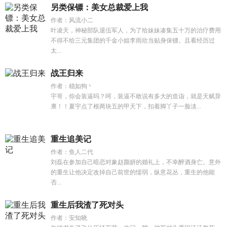
另类保镖：美女总裁爱上我
作者：风流小二
叶凌天，神秘部队退伍军人，为了给妹妹凑集五十万的治疗费用
不得不给三元集团的千金小姐李雨欣当贴身保镖。且看经历过
太...
战王归来
作者：稳如狗丶
宇哥，你会装逼吗？呵，装逼不敢说有多大的造诣，就是天赋异
禀！！夏宇点了根两块五的甲天下，扣着脚丫子一脸淡...
重生追美记
作者：鱼人二代
刘磊在参加自己暗恋对象赵颜妍的婚礼上，不幸醉酒身亡。意外
的重生让他决定改掉自己前世的懦弱，纵意花丛，重生的他能
否...
重生后我渣了死对头
作者：安知晓