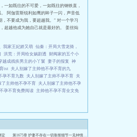
逗，一如既往的不可爱，一如既往的钢铁直，
。 阿伽雷斯锐利如鹰的眸子一闪，声音低
期，不要成为我，要超越我。” 对一个学习
，超越他成为她自己就是最好的。 姜丝灿
人
我家王妃娇又萌
仙秦：开局大雪龙骑，
习
洪荒：开局给女娲剧透
财阀家的五个小
穿越成残疾男主的小丫鬟
妻子的报复
神
txt
夫人别嫁了主帅他不孕不育的九
不孕不育九数
夫人别嫁了主帅不孕不育
夫
嫁了主帅他不孕不育
夫人别嫁了主帅他不孕
帅不孕不育免费阅读
主帅他不孕不育全文免
绑定
第1675章 护妻不存在一切靠抠细节一见钟情不存在全凭日久生情