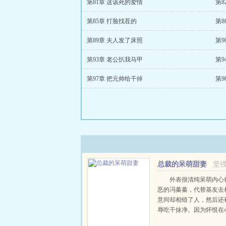
第81章 这该死的爱情
第8
第85章 打脸找茬的
第8
第89章 夫人发了床照
第9
第93章 老公扒我马甲
第9
第97章 把元帅给干掉
第9
总裁的呆萌甜妻
坚
外表很清纯呆萌内心
恶的冯蓁蓁，代替基友去
意间却相错了人，然后还
辱吃干抹净。因为怀恨在
蓁设下一个圈套，弄得某