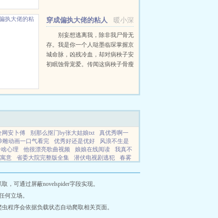
集的两个人硬生生凑到了一起，她
一心保护好自己，但她只考虑到要
穿成偏执大佬的粘人
暖小深
怎么在那个男人眼皮...
精
别妄想逃离我，除非我尸骨无
存。我是你一个人哒墨临琛掌握京
城命脉，凶残冷血，却对病秧子安
初眠蚀骨宠爱。传闻这病秧子骨瘦
嶙峋，奇丑无比，结果，她惊艳亮
相，全民皆痴。安初眠在外腥风血
雨搞事情，唯独对墨临琛成了黏
人...
全网安卜傅
别那么抠门by张大姑娘txt
真优秀啊一
沙雕动画一口气看完
优秀好还是优好
风浪不生是
合啥心理
他很漂亮歌曲视频
娘娘在线阅读
我真不
寓意
省委大院完整版全集
潜伏电视剧逃犯
春雾
界开枝散叶彐口口斤布偶
穿书八零 军团
龙傲天和
网游之征途
一口气看完极寒末世囤物资超长版
绿帽
整目录
我在武综世界当剑仙百度百科
登神免费阅
通过屏蔽novelspider字段实现。
章节
人间烟火不及你情深全集免费观看
名义我下场
任何立场。
反派苟活女主不按套路
纨绔佞臣 皇上不可以
许你
爬虫程序会依据负载状态自动爬取相关页面。
你一见钟情的女人
穿越成锦鲤
天生就是狐媚子的
弟子竟然是女帝免费观看全集动
登神笔趣阁无弹窗