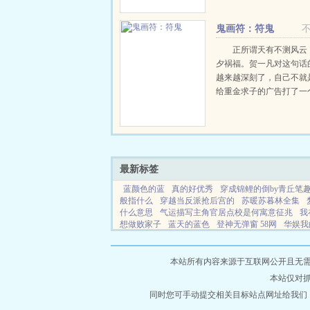
全城的笑柄。迫于来自家
压力，最终某人主动威胁
鬼画符：符鬼
约结婚，而后ai昧不断...
正所谓天有不测风云
夕祸福。贺一凡对这句话
越来越深刻了，自己不就
给重金求子的广告打了一
吗，结果就被女鬼纠缠，
辫子，从此走上了阴阳路
抓个鬼小弟，得罪了女神
从此被这位脾气古怪火爆的女
最新标签
蓝颜色的蓝
真的好优秀
穿成锦鲤的倒by青丘笔
般指什么
穿越当反派抢后宫的
苏暖苏暮林全集
什么意思
气运描写主角官居点校是何寓意征兆
我
想做败家子
蓝天的蓝色
登神无弹窗 58网
华娱我
绿游鱼完结了没
天生狐媚的女人面相
很好和优秀
他的反派道侣
749调查局百度百科
让你去干活
之路系列
华娱光影2015
法师视频全集
第五人格
本站所有内容来源于互联网公开且无需登录
读全文笔趣阁
梦幻西游109秒几
星穹铁道符玄手
本站仅对
后祁同伟必须进部免费阅读
重生之我是冥王
电视
两世相顾故事解析
同时您可手动提交相关目标站点网址给我们
绿帽之王免费阅读全文
男娘入
星座女
苟道修仙炼尸炉
女帝陛下别找了全本免费