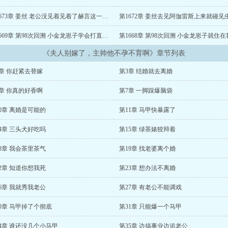
第1673章 姜丝 老公没见着见着了赫言这一只小虫子
第1669章 第98次回溯 小金龙崽子学会打直球了
《夫人别嫁了，主帅他不孕不育啊》章节列表
章 你赶紧去替嫁
第3章 结婚就去离婚
章 你真的好香啊
第7章 一脚踩爆脑袋
0章 离婚是可能的
第11章 马甲快暴露了
4章 三头犬好吃吗
第15章 绿茶婊狡辩着
8章 我会茶里茶气
第19章 找老婆离个婚
2章 知道你想我死
第23章 想办法不离婚
6章 我就秀我老公
第27章 有老公不能调戏
0章 马甲掉了个彻底
第31章 只能爆一个马甲
4章 谁还没几个小马甲
第35章 边搞事业边追老公