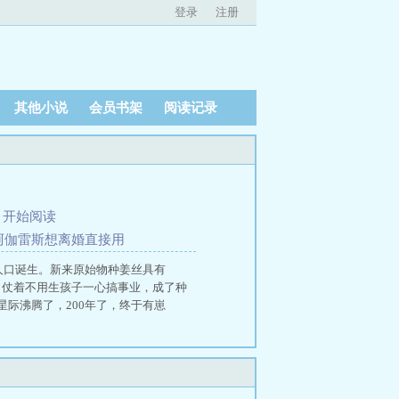
登录
注册
其他小说
会员书架
阅读记录
、
开始阅读
局 阿伽雷斯想离婚直接用
人口诞生。新来原始物种姜丝具有
，仗着不用生孩子一心搞事业，成了种
际沸腾了，200年了，终于有崽