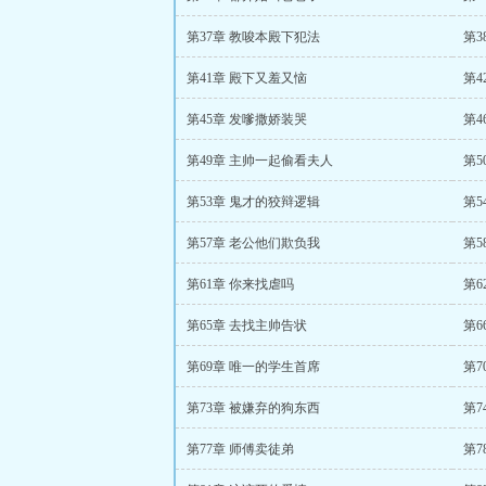
第37章 教唆本殿下犯法
第3
第41章 殿下又羞又恼
第4
第45章 发嗲撒娇装哭
第4
第49章 主帅一起偷看夫人
第5
第53章 鬼才的狡辩逻辑
第5
第57章 老公他们欺负我
第5
第61章 你来找虐吗
第6
第65章 去找主帅告状
第6
第69章 唯一的学生首席
第7
第73章 被嫌弃的狗东西
第7
第77章 师傅卖徒弟
第7