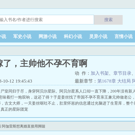
搜索
小说
军史小说
网游小说
科幻小说
灵异小说
言情小说
嫁了，主帅他不孕不育啊
动 作：
加入书架
、
章节目录
0-12 19:45:43
最新章节：
第1678章 大结
脚踹
尸皇同归于尽，身穿阿贝尔星际。阿贝尔星系人口却一直下降，200年没有新
，意味着打一炮双响，这还了得？于是姜丝找了帝国不孕不育亲王兼元帅做老公
，古文大师，一天姜丝呕吐不止，肚里怀崽的信息通过光脑进了生育库，整个星
了真正的星际团宠
局 阿伽雷斯想离婚直接用脚踹