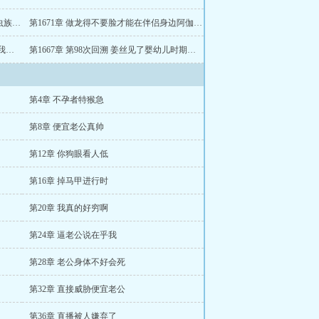
第1672章 姜丝去见阿伽雷斯上来就碰见虫族抓人
第1671章 做龙得不要脸才能在伴侣身边阿伽雷斯长大了
第1668章 第98次回溯 小金龙崽子就住在我们楼下
第1667章 第98次回溯 姜丝见了婴幼儿时期阿伽雷斯
第4章 不孕者特猴急
第8章 便宜老公真帅
第12章 你狗眼看人低
第16章 掉马甲进行时
第20章 我真的好穷啊
第24章 逼老公说在乎我
第28章 老公身体不好会死
第32章 直接威胁便宜老公
第36章 直播被人嫌弃了