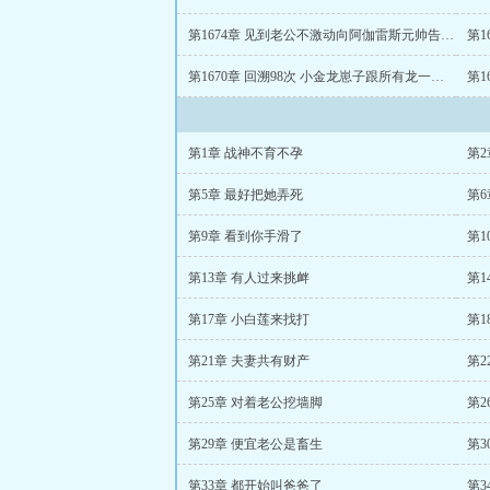
第1674章 见到老公不激动向阿伽雷斯元帅告状姜丝是奸细
第1670章 回溯98次 小金龙崽子跟所有龙一样是恋爱脑晚期
第1章 战神不育不孕
第2
第5章 最好把她弄死
第6
第9章 看到你手滑了
第1
第13章 有人过来挑衅
第1
第17章 小白莲来找打
第1
第21章 夫妻共有财产
第2
第25章 对着老公挖墙脚
第2
第29章 便宜老公是畜生
第3
第33章 都开始叫爸爸了
第3