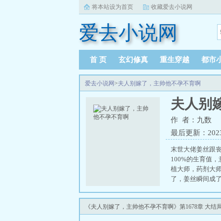
将本站设为首页
收藏爱去小说网
爱去小说网
首 页
玄幻修真
重生穿越
都市
爱去小说网
>
夫人别嫁了，主帅他不孕不育啊
夫人别
作 者：九数
最后更新：2023-1
末世大佬姜丝跟丧
100%的生育值
植大师，药剂大师
了，姜丝瞬间成
《夫人别嫁了，主帅他不孕不育啊》第1678章 大结