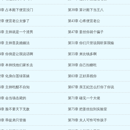
8章 占本殿下便宜没门
第39章 算计殿下当王八
2章 便宜老公太惨了
第43章 心疼便宜老公
6章 主帅就是一个渣男
第47章 姜丝你就个骗子
0章 主帅普及婚姻法
第51章 你们只管说我听算我输
4章 你倒是让我说话啊
第55章 来比钱多啊
8章 本帅找他们家长去
第59章 自己扣糖吃
2章 化身白莲绿茶婊
第63章 正好弄残你
6章 主帅吃醋不自知
第67章 亲王妃怎么打你了你说
0章 会当场击毙的
第71章 碰见一个大佬
4章 脸不要天下无敌
第75章 把姜丝拉到实验室
8章 乖徒弟只管揍
第79章 夫人可怜可怜孩子