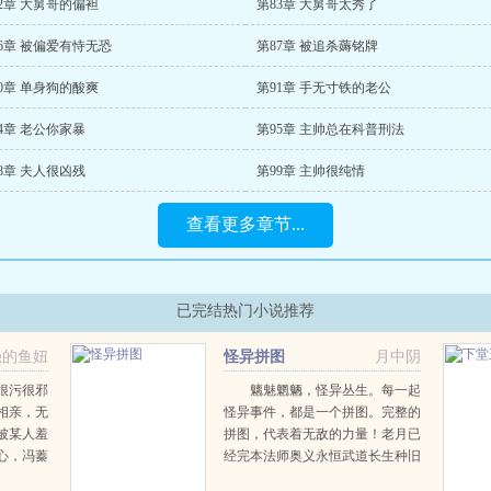
2章 大舅哥的偏袒
第83章 大舅哥太秀了
6章 被偏爱有恃无恐
第87章 被追杀薅铭牌
0章 单身狗的酸爽
第91章 手无寸铁的老公
4章 老公你家暴
第95章 主帅总在科普刑法
8章 夫人很凶残
第99章 主帅很纯情
查看更多章节...
已完结热门小说推荐
强的鱼妞
怪异拼图
月中阴
很污很邪
魑魅魍魉，怪异丛生。每一起
相亲，无
怪异事件，都是一个拼图。完整的
被某人羞
拼图，代表着无敌的力量！老月已
心，冯蓁
经完本法师奥义永恒武道长生种旧
人成为了
日主宰皆是精品，老...