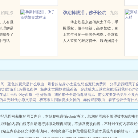
族内部的
冯蓁蓁契
不如糊涂
孕期掉眼泪，佛子轻哄
九燚
娇妻放肆宠
，人有旦
傅玄屹是京都傅家太子爷，手
的理解是
握重权，做事狠辣，高冷禁欲，腕
是喝多了
上常年可见一串黑色佛珠，是京都
个电话
人人皆知的狠厉佛子。魏语娴是个
差点翘了
爹不疼娘不爱的小可怜，独自一人
又因为想
来到京都上学，却被母亲转走了所
阴阳师，
有积蓄，走投无路之际，只能另辟
...
蹊径。那一夜，他说他绝嗣，...
趣阁
蓝色的夏天是什么歌曲
暴君的贴身小太监也想当宠妃免费阅
分手后我唱哭了
梦幻西游升109最低条件
极寒末世囤物资陈茶茶
穿越成为反派女主能听到我的心声
在乱世当权臣by西黛
他 好歌曲
我的弟子全是仙尊满清风
前女友要复合男生不复
的星光时代小原文学网
极寒末世囤物资换女神的
赤伶戏腔歌曲
春节包饺子有什么
哪个最好
飞喵喵
登神by
赤伶戏腔部分怎么唱
潜伏里的犯罪嫌疑人
我在武综世
穿成锦鲤文炮灰后
梦歌是什么诗丛
穿成真千金后我亲爸
在汴京卖花的最新章节
你懂什么叫双弹飞轮by空心泡
斩神我是神明
七零真千金五岁半风雨网
攻略系统完
即可获取的网页内容，本站爬虫遵循robots协议，若您的网站不希望被本站爬虫抓取，可
办
我在乱世当咸鱼
被渣夫的白月光风栖云
肌肤之亲法国版
我真不想做圣子最新
抓取到的内容由程序自动进行排版处理再展现，不涉及更改内容，不针对任何内容表述
剧老旅长被认出来
镜中色晋江文学城
登神GODSNoli
我穿成了锦鲤她姐一
穿越
（站点内容必须允许游客访问，本站爬虫不会抓取需要登录后才展现内容的站点），
坑指南
穿成锦鲤跑龙套娱乐圈
第五人格你懂双弹飞轮吗
登神最新章节 笔趣阁
对
阅读
帝少999亿宠婚
我在乱世当县令笔趣阁
气运h
星穹铁道符玄被打屁股
我的