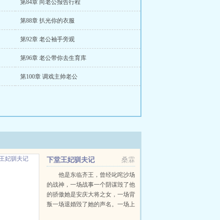
第84章 向老公报告行程
第88章 扒光你的衣服
第92章 老公袖手旁观
第96章 老公带你去生育库
第100章 调戏主帅老公
下堂王妃驯夫记
桑霖
他是东临齐王，曾经叱咤沙场
的战神，一场战事一个阴谋毁了他
的骄傲她是安庆大将之女，一场背
叛一场退婚毁了她的声名。一场上
位者不怀好意的赐婚把本不该有交