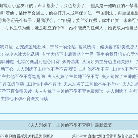
阿伽雷斯小盆友吓的，声音都变了，脸色都变了。 他真是一如既往的不禁
会吓着他，估计等会回去，他会打开未成年保护法，帝国刑法，再重温重温
着你还是个孩子，是我误会。” “但是，姜丝治疗师，你才14岁，未来可
，而不是成为他，她是独立的个体，她不能成为任何人，她要成为他自己
我好运
团宠娇宝纯欲风，宁爷一吻沦陷
蓄意诱捕，偏执容爷以美色撩
我！被冷冰冰大佬诱哄
玄学大佬下山后轰动全世界
重生的我只想专心学
召唤神魔
七零的糖甜到他心口窝
炽野温柔
从病娇男主身边逃跑失败后
敌动了心
夫人别嫁了主帅他不孕不育阅读
主帅他不孕不育
主帅他不孕不育
了主帅他不孕不育笔趣阁
夫人别嫁了主帅她不孕不育
夫人别嫁了主帅他
不育在线阅读
主帅他不孕不育呀
夫人别嫁了主帅他不孕不育txt
夫人别
不孕不育免费阅读
夫人别嫁了主帅他不孕不育免费阅读
夫人别嫁了 主
读
主帅他不孕不育全文阅读
《夫人别嫁了，主帅他不孕不育啊》最新章节
677章 阿伽雷斯元帅我是为你而来
第1676章 直接把阿伽雷斯和赫言小虫子