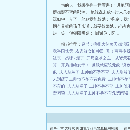
为的人，我想像你一样厉害！” 瞧把
掰都掰不弯的那种。 她就说未成年过来只
沉如钟，带了一丝歉意和鼓励：“抱歉，我想
期有目标的孩子来说，就要鼓励她，超越他
烂一笑，似朝阳明媚：“谢谢你，阿...
相邻推荐：
穿书：疯批大佬每天都想吸
我举国伐天
农家娇女忙种田
乖！宝宝疼
祖宗：妈咪A爆了
开局皇朝之主，从诸天
算：开局拒绝女帝！
反派就应该无敌
诱
数
夫人别嫁了 主帅他不孕不育
夫人别嫁
人别嫁了主帅他不孕不育免费
主帅他不孕
不育的
夫人别嫁了 主帅不孕不育
主帅他
费阅读
夫人别嫁了主帅不孕不育免费阅
第1678章 大结局 阿伽雷斯想离婚直接用脚踹
第1