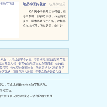
蛮任性，粗鄙不堪，其实，这都是
绝品神医闯花都
杨凡柳雪茹
假象，她的真实身份是跻身...
简介穷小子杨凡因祸得福，脑
海中多出一部神奇手机，命运由此
改变，医术风水无所不能，种植养
殖样样精通，脚踩恶霸，拳打奸
商，俘获美人心，从此纵横乡村都
市。...
理专业
大师姐是哪个女星
姜青柚陆淮西最新章节免
威当幕后大佬
姜青柚陆淮西全文免费阅读
他的信
费阅读
修仙萌娃短剧全集
法医穿越古代当仵作的
坠落无妨
阴阳代理人剧情
平安京物语2025入口
读
狩猎狼拦路全集
媳妇你别撕
人在洪荒收后宫
合症什么意思
开局火影觉醒斩魄刀全文阅读
女帝
成女配怎么办漫画
萌娃修仙柔柔
娇生惯养兄妹归
通过屏蔽novelspider字段实现。
直播科普万界
我有一剑下句最精辟
王妃败家瞬间
任何立场。
成人用品公司排名前十有哪些
我修了
火影主角开
爬虫程序会依据负载状态自动爬取相关页面。
法类似的
特工重生之豪门医女
乐可冯虎母亲
平
啥意思啊
平安京物语1
重叠综合征是什么病
我扶
未来想法吗
2077康陶武器一览表
灭世龙崽有错最新