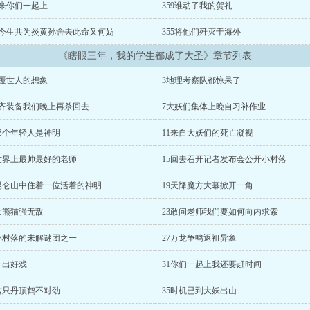
0来你们一起上
359谁动了我的贺礼
56今生共为炎黄孙舍去此命又何妨
355将他们歼灭于海外
《瞎眼三年，我的学生都成了大圣》章节列表
颠覆世人的想象
3地理考察队都惊呆了
带齐装备我们晚上再杀回去
7大妖们集体上晚自习补作业
0那个年轻人是神明
11来自大妖们的死亡凝视
4世界上最帅最好的老师
15回去召开记者发布会公开小村落
8昆仑山中住着一位活着的神明
19天降魔方大幕掀开一角
大熊猫强无敌
23敢问老师我们要如何向内求索
6小村落的未解谜团之一
27万龙争鸣返祖异象
一出好戏
31你们一起上我还要赶时间
4这只丹顶鹤不对劲
35时机已到大妖出山