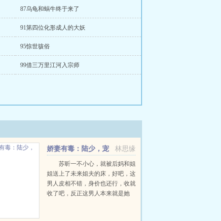
87乌龟和蜗牛终于来了
91第四位化形成人的大妖
95惊世骇俗
99借三万里江河入宗师
娇妻有毒：陆少，宠
林思缘
上瘾
苏昕一不小心，就被后妈和姐
姐送上了未来姐夫的床，好吧，这
男人皮相不错，身价也还行，收就
收了吧，反正这男人本来就是她
的，现在不过是顺理成章要回来而
已。大家都说，苏昕嚣张跋扈，刁