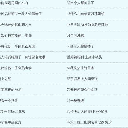
8偷偷溜进房间的小白
39半个人都惊呆了
2来过见过期待一段人蛇情未了
43什么小妹妹要叫我姐姐
6从今晚开始此山我为王
47兽潮出动只为听老虎讲经
0大妖们最重要的一堂课
51全网沸腾
4小白化形一半的真正原因
55整个人都懵掉了
8谁人记我纯阳子一剑惊起老龙眠
番外篇福利 上架小动员
1建议稳他一手全员出动
62我见众生皆草木
顶上之战
66宗师及上人间至强
9世间真正的神灵
70安辰所望众生参拜
抱着一个世界
74一场奇迹
7教学生们练五禽戏
78神明之火的养料很不简单
1那个凶手是魔方
82第二批出山的名单七夕快乐