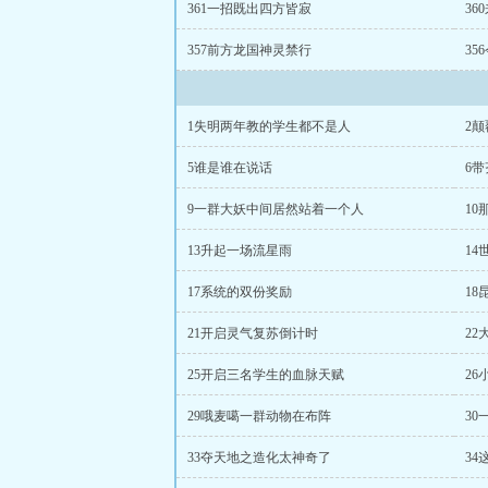
361一招既出四方皆寂
36
357前方龙国神灵禁行
3
1失明两年教的学生都不是人
2
5谁是谁在说话
6
9一群大妖中间居然站着一个人
1
13升起一场流星雨
1
17系统的双份奖励
1
21开启灵气复苏倒计时
22
25开启三名学生的血脉天赋
2
29哦麦噶一群动物在布阵
30
33夺天地之造化太神奇了
3