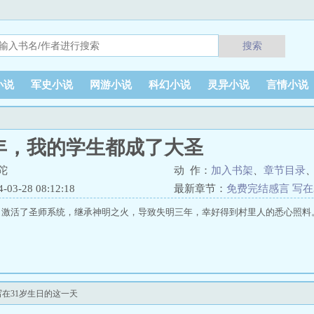
搜索
小说
军史小说
网游小说
科幻小说
灵异小说
言情小说
年，我的学生都成了大圣
陀
动 作：
加入书架
、
章节目录
3-28 08:12:18
最新章节：
免费完结感言 写在
，激活了圣师系统，继承神明之火，导致失明三年，幸好得到村里人的悉心照料
在31岁生日的这一天