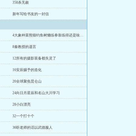
358杀无赦
新年写给书友的一封信
4大象种菜熊猫钓鱼树懒练拳靠练得还是咏春拳
8秦教授的遗言
12所有的摄影装备都失灵了
16安辰赐予的造化
20全球聚焦昆仑山
24向日月星辰和名山大川学习
28小白漂亮
32一个打十个
36听老师的话以武德服人