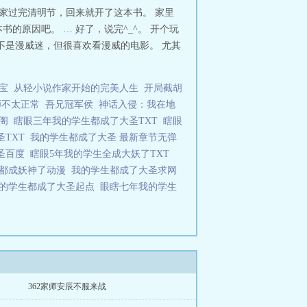
家过完清明节，回来就开了这本书。 家里
原因吧。 … 好了，说完^_^。 开个玩
不是漫威迷，但很喜欢看漫威的电影。 尤其
宝
从轻小说作家开始的完美人生
开局截胡
师不太正常
吾兄冠军侯
神话入侵：我在地
趣阁
瞎眼三年我的学生都成了大圣TXT
瞎眼
圣TXT
我的学生都成了大圣 最新章节无弹
圣百度
瞎眼5年我的学生全成大妖了TXT
生都成妖神了动漫
我的学生都成了大圣求网
的学生都成了大圣起点
眼瞎七年我的学生
362家师安辰不服来战