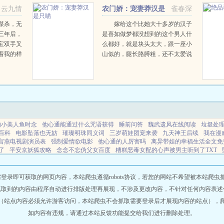
云九情
农门娇：宠妻莽汉是
雀春深
只喵
谋杀，无
嫁给这个比她大十多岁的汉子
三年后，
是喜如做梦都没想到的这个男人什
宝双手叉
么都好，就是块头太大，跟一座小
着我的样
山似的，腿长胳膊粗，还不太爱说
，悠悠，
话汉子对她特别好，还不嫌她长得
么可能？
丑，唯一不好的就是看她的眼神总
像想把她吃了汉子小山一样挡在娇
妻面前，喘着粗气...
的小美人鱼时念
他心通能通过什么咒语获得
睡前问答
魏武遗风在线阅读
垃圾处
百科
电影坠落也无妨
璀璨明珠同义词
三岁萌娃团宠来袭
九天神王后续
我在漫
宫燕电视剧演员表
强制爱情欲电影
他心通的人厉害吗
离异带娃的幸福生活全文免
了
平安京妖狐攻略
念念不忘伪父女百度
糟糕恶毒女配的心声被男主听到了TXT
糕女配重生后拿了反派人设
我有一剑下半句幽默回答
裴总又在装可怜求复合在线阅
在逃乖徒全文免费阅读
灭世龙崽有错22章免费阅读
快穿之宿主他莫得感情
重叠综
双骄
工厂通古今假千金囤货
我在漫威世界当老爹
伪装o
他的信息素炒甜
糟糕穿
即可获取的网页内容，本站爬虫遵循robots协议，若您的网站不希望被本站爬虫抓取，可
地府扩建是要上面的人多下去吗
剑心三段怎么变身
狩猎西山野
媳妇媳妇你别愁
抓取到的内容由程序自动进行排版处理再展现，不涉及更改内容，不针对任何内容表述
军是谁
华妃重生手撕甄嬛
在成人用品公司上班怎么样
被通缉的名侦探在线阅读
（站点内容必须允许游客访问，本站爬虫不会抓取需要登录后才展现内容的站点），
流浪汉
我要这美貌有何用免费阅读
糟糕惊悚boss又凶又黏人漫剧
我对太子暗卫有想
批发货源
团宠萌宝三岁半
皇后白软胖全文
被贫穷的藏族男高富养了的番外
默认
如内容有违规，请通过本站反馈功能提交给我们进行删除处理。
监很傲娇1-40集完整版合集免费观看
主角是灵植夫的家族修仙
他心通能知道别人