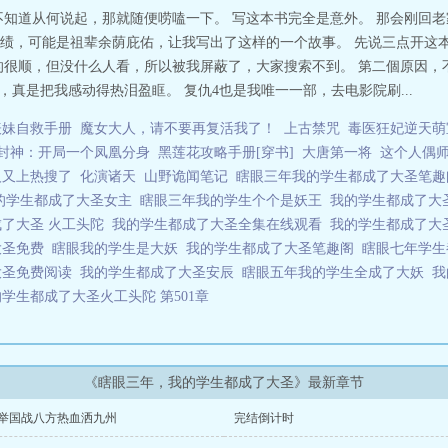
不知道从何说起，那就随便唠嗑一下。 写这本书完全是意外。 那会刚回老
，可能是祖辈余荫庇佑，让我写出了这样的一个故事。 先说三点开这本书的
的很顺，但没什么人看，所以被我屏蔽了，大家搜索不到。 第二個原因，
，真是把我感动得热泪盈眶。 复仇4也是我唯一一部，去电影院刷...
表妹自救手册
魔女大人，请不要再复活我了！
上古禁咒
毒医狂妃逆天萌
封神：开局一个凤凰分身
黑莲花攻略手册[穿书]
大唐第一将
这个人偶
人又上热搜了
化演诸天
山野诡闻笔记
瞎眼三年我的学生都成了大圣笔
的学生都成了大圣女主
瞎眼三年我的学生个个是妖王
我的学生都成了大
成了大圣 火工头陀
我的学生都成了大圣全集在线观看
我的学生都成了大
大圣免费
瞎眼我的学生是大妖
我的学生都成了大圣笔趣阁
瞎眼七年学
大圣免费阅读
我的学生都成了大圣安辰
瞎眼五年我的学生全成了大妖
我
学生都成了大圣火工头陀 第501章
《瞎眼三年，我的学生都成了大圣》最新章节
70举国战八方热血洒九州
完结倒计时