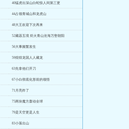
40猛虎出深山白蛇惊人间第三更
44占领青城山和龙虎山
48大王欢迎下次再来
52藏器五境 炬火青山沧海万壑朝阳
56大事频繁发生
59煌煌龙国人人藏龙
63先拿他们开刀
67小白彻底化形前的领悟
71月亮炸了
75两块魔方轰动全球
79是天空更是人生
83小落出山