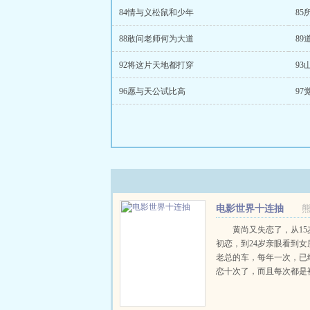
84情与义松鼠和少年
8
88敢问老师何为大道
8
92将这片天地都打穿
9
96愿与天公试比高
9
电影世界十连抽
黄尚又失恋了，从15
初恋，到24岁亲眼看到女
老总的车，每年一次，已
恋十次了，而且每次都是
个。也许老天都看不下去
电...