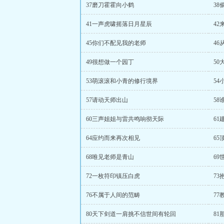
37磨刀霍霍向小鹤
3
41一声虎啸摇落日月星辰
4
45你们不配见我的老师
4
49很想做一个园丁
5
53萌滚滚和小青的修行境界
5
57请动天师出山
5
60三声姐姐与雷共鸣响彻天际
6
64应约而来再次相见
65
68唯见老师是青山
6
72一枚符印镇压白虎
73
76不属于人间的范畴
7
80天下剑道一肩挑不信世间有轮回
8