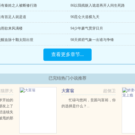
5所有秦姓之人被断修行路
86以我残躯入诡道再开人间生死路
9道有首足人就是道
90昆仑大道横九天
3山雨欲来风满楼
94少年豪气贯穿日月
7觉醒血脉十颗太阳出世
98天师府气象一出谁与争锋
查看更多章节...
已完结热门小说推荐
熊猫胖大
大富翁
超侧卫
岁开始的
忙碌与悠闲，贫困与富裕，你
朋友上了
的选择是什么？...
经连续失
被甩的那
了，一款