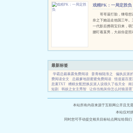
戏精PK：一局定胜负
哥哥逼打胎，继母想
奈之下她远走他国三年。
一代影后携萌宝归来，萌
腰盯着某男，大叔你是照
子整的吧？某男直接壁咚
等宝是我们的儿子吧？怎
我们可没...
最新标签
学霸总裁暴露免费阅读
姜青柚陆淮之
偏执反派
费阅读全文
总裁爹地甜蜜蜜免费阅读
悟道篇百度
息素TXT
糟糕女配想换反派人设很久了临天全
南
短剧
韩娱之女主秀智
让你当炮灰你怎么封狼居胥
常见的几个刷视频软件中哪一个软件美女最多
糟
御兽大佬第三季免费观看
穿书后成了病娇师尊的
宣战八国的
毒舌互怼宿敌古言
爱妃来怀孕
绝找
本站所有内容来源于互联网公开且无需登录
寻结局
离异带娃如何逆袭
美人皮下三百斤全集
本站仅对
集锦
平安京时代鬼怪传说的由来
双骄杯第二季冠
局斩杀半藏的
同时您可手动提交相关目标站点网址给我们
九天神女录免费阅读
重叠
诗涵 
安京三大妖怪谁
假千金古穿今
成人用品有限公司
你凌云志 你还我万两金是什么意思
爱妃给
我的总