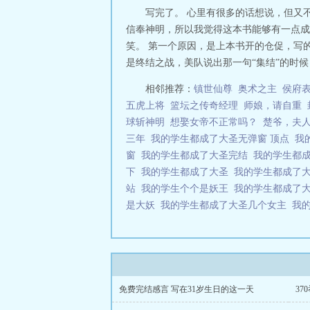
写完了。 心里有很多的话想说，但又
信奉神明，所以我觉得这本书能够有一点成绩
笑。 第一个原因，是上本书开的仓促，写
是终结之战，美队说出那一句“集结”的时候
相邻推荐：
镇世仙尊
奥术之主
侯府
五虎上将
篮坛之传奇经理
师娘，请自重
球斩神明
想娶女帝不正常吗？
楚爷，夫
三年
我的学生都成了大圣无弹窗 顶点
我
窗
我的学生都成了大圣完结
我的学生都
下
我的学生都成了大圣
我的学生都成了
站
我的学生个个是妖王
我的学生都成了
是大妖
我的学生都成了大圣几个女主
我的
免费完结感言 写在31岁生日的这一天
3