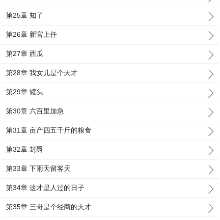
第25章 知了
第26章 新官上任
第27章 西瓜
第28章 我女儿是个天才
第29章 罐头
第30章 六百里加急
第31章 亩产四五千斤的粮食
第32章 封爵
第33章 下雨天留客天
第34章 这才是人过的日子
第35章 三哥是个经商的天才