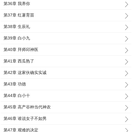
第36章 我养你
第37章 红薯育苗
第38章 生辰礼
第39章 白小九
第40章 拜师邱神医
第41章 西瓜熟了
第42章 这家伙确实实诚
第43章 功德
第44章 白小十
第45章 高产谷种当代神农
第46章 谁说女子不如男
第47章 艰难的决定