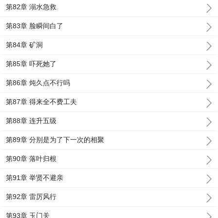
第82章 溺水急救
第83章 脸瞬间白了
第84章 矿洞
第85章 吓死她了
第86章 炖久点不行吗
第87章 得来全不费工夫
第88章 连升五级
第89章 分别是为了下一次的相聚
第90章 落叶归根
第91章 举贤不避亲
第92章 雷厉风行
第93章 玉门关