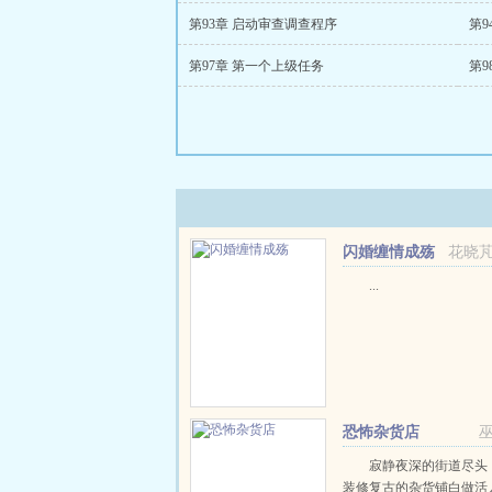
第93章 启动审查调查程序
第9
第97章 第一个上级任务
第
闪婚缠情成殇
花晓
...
恐怖杂货店
寂静夜深的街道尽头
装修复古的杂货铺白做活