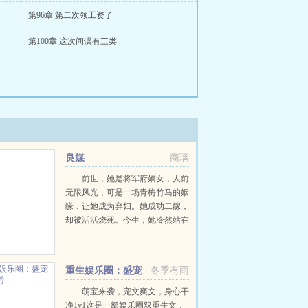
第96章 第二次领工资了
第100章 这次间谍有三类
良媒
商璃
前世，她是将军府嫡女，人前
无限风光，可是一场青梅竹马的姻
缘，让她成为弃妇。她成功二嫁，
却被活活烧死。今生，她冷然站在
所有人面前，看着前世所有轻她，
辱她，害她，恨她的人，薄凉的嘴
角勾起你们接下来的人生只有两
重生娱乐圈：盛宠
冬季有雨
种，一种是死，另一种是生...
隐婚影后
萌宝来袭，宠文爽文，身心干
净1v1这是一部娱乐圈双重生文，