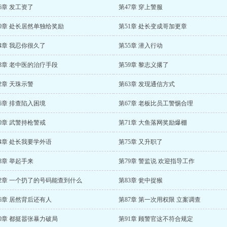
6章 发工资了
第47章 穿上警服
0章 处长居然单独给奖励
第51章 处长变成哥加更章
4章 我忍你很久了
第55章 潜入行动
8章 老中医的治疗手段
第59章 黎志义撂了
2章 天珠示警
第63章 发现通信方式
6章 排查陷入困境
第67章 老板比员工警惕合理
0章 武警持枪警戒
第71章 大鱼落网奖励爆棚
4章 处长我要学外语
第75章 又升职了
8章 举起手来
第79章 警监说 欢迎指导工作
82章 一个扔了的号码能查到什么
第83章 瓮中捉猴
6章 居然背后还有人
第87章 第一次用权限 立案调查
0章 都挺嚣张暴力破局
第91章 顾警官这不符合规定