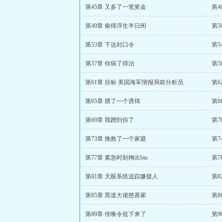
第45章 又多了一笔奖金
第4
第49章 偷得浮生半日闲
第5
第53章 下达封口令
第5
第57章 你病了得治
第5
第61章 目标 美国海军情报局前分析员
第6
第65章 摆了一个诱饵
第6
第69章 我蹭到你了
第7
第73章 挽救了一个家庭
第7
第77章 紧急时刻掏出biu
第7
第81章 天眼系统追踪嫌疑人
第
第85章 黑道大佬慈善家
第8
第89章 传唤令批下来了
第9