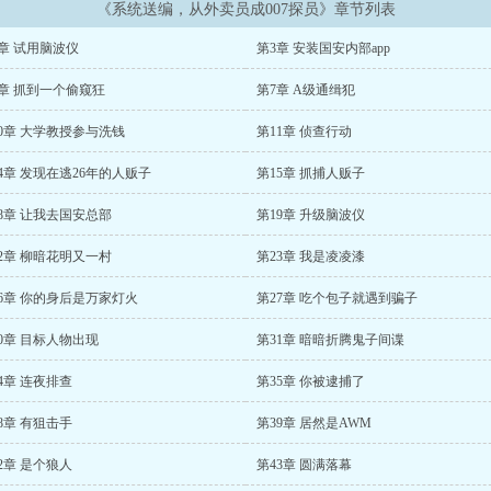
《系统送编，从外卖员成007探员》章节列表
章 试用脑波仪
第3章 安装国安内部app
6章 抓到一个偷窥狂
第7章 A级通缉犯
0章 大学教授参与洗钱
第11章 侦查行动
4章 发现在逃26年的人贩子
第15章 抓捕人贩子
8章 让我去国安总部
第19章 升级脑波仪
2章 柳暗花明又一村
第23章 我是凌凌漆
6章 你的身后是万家灯火
第27章 吃个包子就遇到骗子
0章 目标人物出现
第31章 暗暗折腾鬼子间谍
4章 连夜排查
第35章 你被逮捕了
8章 有狙击手
第39章 居然是AWM
2章 是个狼人
第43章 圆满落幕