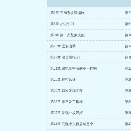
第1章 开局系统送编制
第2
第5章 小试牛刀
第
第9章 第一次兑换技能
第1
第13章 国安出手
第1
第17章 没苦硬吃个P
第1
第21章 跟电影中演的不一样啊
第2
第25章 授衔领证
第2
第29章 首次发现间谍
第3
第33章 来不及了掏枪
第3
第37章 发现一枚汉奸
第3
第41章 间谍小头目居然是个
第4