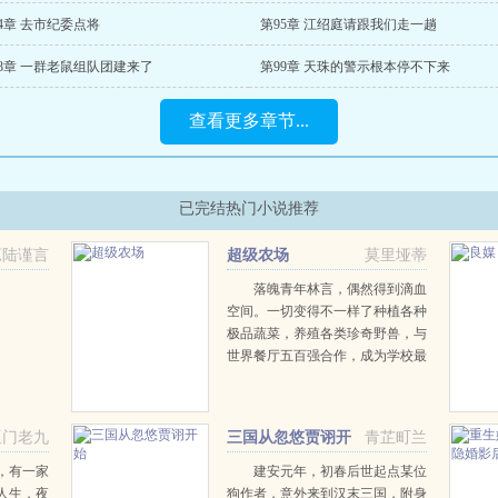
4章 去市纪委点将
第95章 江绍庭请跟我们走一趟
98章 一群老鼠组队团建来了
第99章 天珠的警示根本停不下来
查看更多章节...
已完结热门小说推荐
芃陆谨言
超级农场
莫里垭蒂
落魄青年林言，偶然得到滴血
空间。一切变得不一样了种植各种
极品蔬菜，养殖各类珍奇野兽，与
世界餐厅五百强合作，成为学校最
大蔬菜供货商，创办慈善机构…琉
璃青菜，水晶黄瓜，腥红番茄，中
华鱼子酱，至尊神户牛肉，白金葡
巫门老九
三国从忽悠贾诩开
青芷町兰
萄酒，这些都是林言...
始
，有一家
建安元年，初春后世起点某位
人生，夜
狗作者，意外来到汉末三国，附身