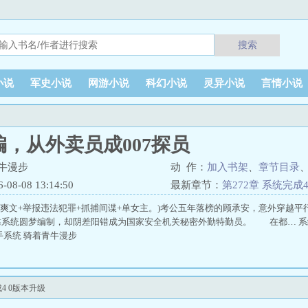
搜索
小说
军史小说
网游小说
科幻小说
灵异小说
言情小说
，从外卖员成007探员
牛漫步
动 作：
加入书架
、
章节目录
8-08 13:14:50
最新章节：
第272章 系统完成
市爽文+举报违法犯罪+抓捕间谍+单女主。)考公五年落榜的顾承安，意外穿越
系统圆梦编制，却阴差阳错成为国家安全机关秘密外勤特勤员。 在都… 系
手系统 骑着青牛漫步
4 0版本升级