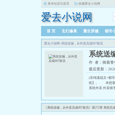
将本站设为首页
收藏爱去小说网
爱去小说网
首 页
玄幻修真
重生穿越
都市
爱去小说网
>
系统送编，从外卖员成007探员
系统送编
作 者：骑着青
最后更新：2026-0
(非纯谍战文+都
统】。 本想靠
系统外卖 外卖骑
《系统送编，从外卖员成007探员》第272章 系统完成