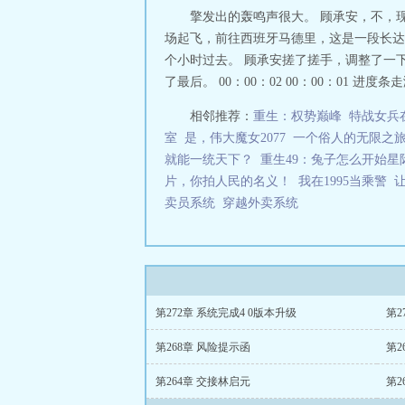
擎发出的轰鸣声很大。 顾承安，不，
场起飞，前往西班牙马德里，这是一段长达
个小时过去。 顾承安搓了搓手，调整了一
了最后。 00：00：02 00：00：01 进
相邻推荐：
重生：权势巅峰
特战女兵
室
是，伟大魔女2077
一个俗人的无限之
就能一统天下？
重生49：兔子怎么开始星
片，你拍人民的名义！
我在1995当乘警
卖员系统
穿越外卖系统
第272章 系统完成4 0版本升级
第2
第268章 风险提示函
第2
第264章 交接林启元
第2