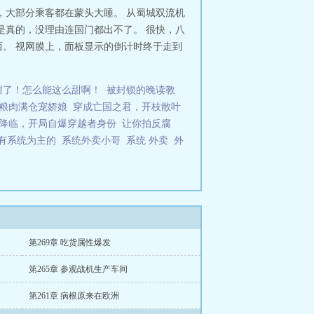
，大部分乘客都在蒙头大睡。 从蜀城双流机
是真的，没理由连国门都出不了。 很快，八
。 视网膜上，面板显示的倒计时终于走到
甜了！怎么能这么甜啊！
被封锁的晚读教
粮肉满仓宠娇娘
穿成亡国之君，开枝散叶
降临，开局自爆穿越者身份
让你拍反腐
有系统为主的
系统外卖小哥
系统 外卖
外
第269章 吃货属性爆发
第265章 参观战机生产车间
第261章 病根原来在欧洲