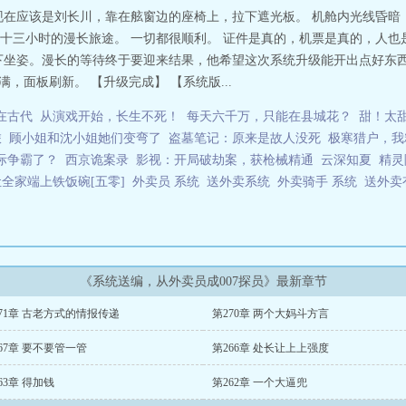
现在应该是刘长川，靠在舷窗边的座椅上，拉下遮光板。 机舱内光线昏暗
十三小时的漫长旅途。 一切都很顺利。 证件是真的，机票是真的，人也
下坐姿。漫长的等待终于要迎来结果，他希望这次系统升级能开出点好东西
度条走满，面板刷新。 【升级完成】 【系统版...
在古代
从演戏开始，长生不死！
每天六千万，只能在县城花？
甜！太
旅
顾小姐和沈小姐她们变弯了
盗墓笔记：原来是故人没死
极寒猎户，我
际争霸了？
西京诡案录
影视：开局破劫案，获枪械精通
云深知夏
精灵
让全家端上铁饭碗[五零]
外卖员 系统
送外卖系统
外卖骑手 系统
送外卖
《系统送编，从外卖员成007探员》最新章节
71章 古老方式的情报传递
第270章 两个大妈斗方言
67章 要不要管一管
第266章 处长让上上强度
63章 得加钱
第262章 一个大逼兜