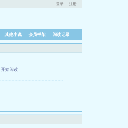
登录
注册
其他小说
会员书架
阅读记录
、
开始阅读