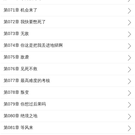
第071章 机会来了
第072章 我快要憋死了
第073章 无敌
第074章 你这是把我丢进地狱啊
第075章 敌袭
第076章 见死不救
第077章 最高难度的考核
第078章 叛变
第079章 你想过后果吗
第080章 绝境之地
第081章 等风来