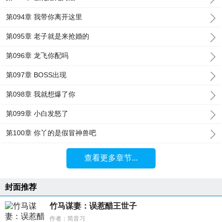
第094章 我带你离开这里
第095章 老子就是来抢婚的
第096章 龙飞你配吗
第097章 BOSS出现
第098章 我就想爆了你
第099章 小白发怒了
第100章 你丫的是假冒神兽吧
查看更多章节...
封面推荐
竹马谋妻：误惹醋王世子
作者：简音习