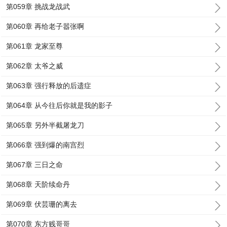
第059章 挑战龙战武
第060章 再给老子嚣张啊
第061章 龙家至尊
第062章 太爷之威
第063章 强行释放的后遗症
第064章 从今往后你就是我的影子
第065章 另外半截屠龙刀
第066章 强到爆的南宫烈
第067章 三日之命
第068章 天阶续命丹
第069章 伏芸珊的离去
第070章 东方贱哥哥