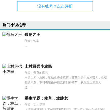
没有账号？点击注册
热门小说推荐
孤岛之王
作者：佚名
...
山村最强小农民
作者：善良的面具
本是山村小农民，谁知化身金疙瘩！董三生是个农村孤儿，生机
都成问题，不料夜宿山神庙竟得到神葫芦，从此走上康庄大
道！...
重生学霸：校草，放肆宠
作者：我为楚狂
（墙裂推荐‘醉华华’的甜妻报到老公，宠上瘾）重生女神学霸√