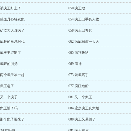
9 被疯王盯上了
050 疯王敢
3 碧血丹心锦衣疯
054 疯王出手良人收
7 矿监大人真疯了
058 疯王出奇兵
1 疯狂的蒸汽时代
062 疯疯癫癫一天天
4 疯王要继嗣了
065 疯狂吸纳
8 疯狂的浙党
069 疯神
2 两个疯子凑一起
073 装疯高手
6 疯王急了
077 疯狂造船
0 又一个疯子
081 又一个疯王
3 疯王怕了吗
084 这次疯王真大婚
7 那个疯子要来了
088 疯王又晕倒了
荐好友新书
091 疯王有后