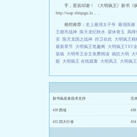
手，星辰叩谢！ 《大明疯王》新书《
http://wap.xbiqugu.la，...
相邻推荐：
史上最强太子爷
最强医婿
王都市战神
陈天龙纪秋水
梁休青玉
凤啼
安
陈天龙国之战神
控卫在此
大明疯王精校
最新章节
大明疯王笔趣阁
大明疯王TXT
装疯
大明帝王全文免费阅读
疯狂大明
大
眼
大明疯王 在线观看
大明凤王
大明疯
新书疯皇泰昌求支持
完
439 西域
43
435 四大行省
43