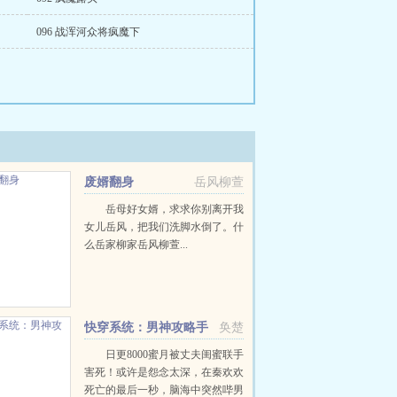
096 战浑河众将疯魔下
废婿翻身
岳风柳萱
岳母好女婿，求求你别离开我
女儿岳风，把我们洗脚水倒了。什
么岳家柳家岳风柳萱...
快穿系统：男神攻略手
奂楚
册
日更8000蜜月被丈夫闺蜜联手
害死！或许是怨念太深，在秦欢欢
死亡的最后一秒，脑海中突然哔男