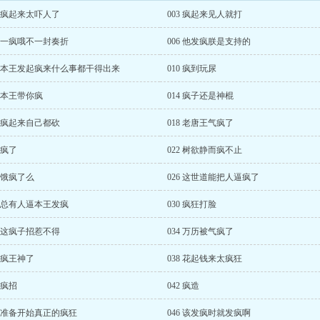
2 疯起来太吓人了
003 疯起来见人就打
5 一疯哦不一封奏折
006 他发疯朕是支持的
9 本王发起疯来什么事都干得出来
010 疯到玩尿
3 本王带你疯
014 疯子还是神棍
7 疯起来自己都砍
018 老唐王气疯了
1 疯了
022 树欲静而疯不止
5 饿疯了么
026 这世道能把人逼疯了
9 总有人逼本王发疯
030 疯狂打脸
3 这疯子招惹不得
034 万历被气疯了
7 疯王神了
038 花起钱来太疯狂
1 疯招
042 疯造
5 准备开始真正的疯狂
046 该发疯时就发疯啊