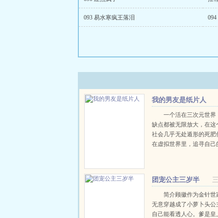
093 易水寒疯王落泪
09
我的男友是纸片人
一个活在三次元世界
缺点都被无限放大，在这
社会几乎无处遁形的死肥
在虚拟世界里，追寻自己
梦想。一次从梦中醒来，
边多了一个完美男神，而
自己笔下的产物！也因为
团宠公主三岁半
现，她的...
简介顾徽作为金针世
无意穿越成了小萝卜头公
自己能看透人心。爹是皇