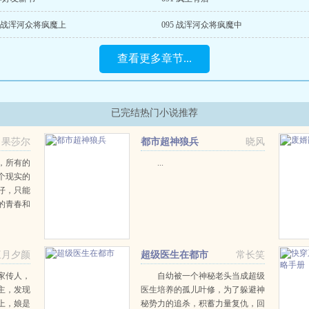
4 战浑河众将疯魔上
095 战浑河众将疯魔中
查看更多章节...
已完结热门小说推荐
果莎尔
都市超神狼兵
晓风
，所有的
...
个现实的
仔，只能
的青春和
却发现身
他竟然是
他的出
三月夕颜
超级医生在都市
常长笑
家传人，
自幼被一个神秘老头当成超级
主，发现
医生培养的孤儿叶修，为了躲避神
上，娘是
秘势力的追杀，积蓄力量复仇，回