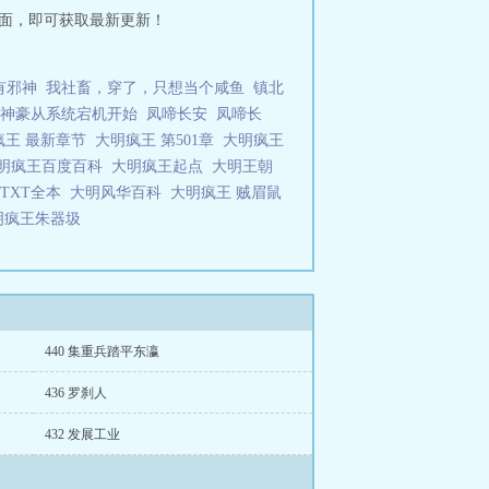
页面，即可获取最新更新！
有邪神
我社畜，穿了，只想当个咸鱼
镇北
神豪从系统宕机开始
凤啼长安
凤啼长
疯王 最新章节
大明疯王 第501章
大明疯王
明疯王百度百科
大明疯王起点
大明王朝
TXT全本
大明风华百科
大明疯王 贼眉鼠
明疯王朱器圾
440 集重兵踏平东瀛
436 罗刹人
432 发展工业