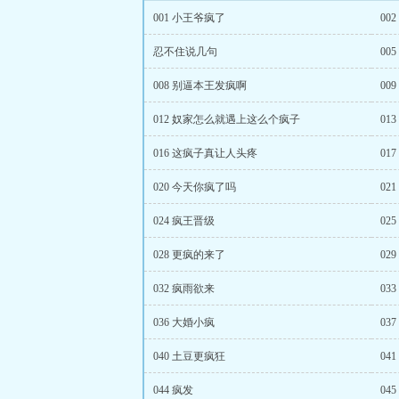
001 小王爷疯了
00
忍不住说几句
00
008 别逼本王发疯啊
00
012 奴家怎么就遇上这么个疯子
01
016 这疯子真让人头疼
01
020 今天你疯了吗
02
024 疯王晋级
02
028 更疯的来了
02
032 疯雨欲来
03
036 大婚小疯
03
040 土豆更疯狂
04
044 疯发
04