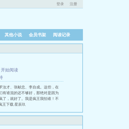
登录
注册
其他小说
会员书架
阅读记录
、
开始阅读
持
罗汝才、张献忠、李自成。这些，在
们有谁混的还不够好，那绝对是因为
疯了，就好了。我是疯王我怕谁！不
疯王下载 星辰玖