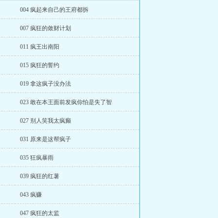
004 疯起来自己的王府都拆
007 疯狂的敛财计划
011 疯王出南阳
015 疯狂的誓约
019 拿这疯子没办法
023 敢在本王面前发疯你怕是失了智
027 别人笑我太疯癫
031 原来是这帮疯子
035 狂疯暴雨
039 疯狂的红薯
043 疯赚
047 疯狂的太监