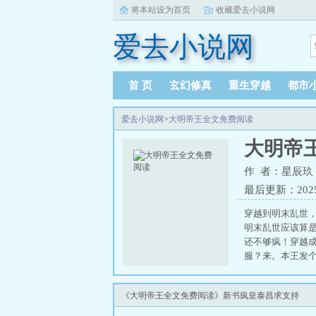
将本站设为首页
收藏爱去小说网
爱去小说网
首 页
玄幻修真
重生穿越
都市
爱去小说网
>
大明帝王全文免费阅读
大明帝
作 者：星辰玖
最后更新：2025-0
穿越到明末乱世
明末乱世应该算
还不够疯！穿越
服？来。本王发个
《大明帝王全文免费阅读》新书疯皇泰昌求支持