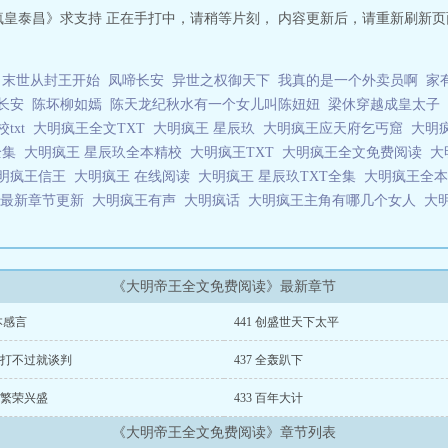
疯皇泰昌》求支持 正在手打中，请稍等片刻， 内容更新后，请重新刷新
末世从封王开始
凤啼长安
异世之权御天下
我真的是一个外卖员啊
家
长安
陈坏柳如嫣
陈天龙纪秋水有一个女儿叫陈妞妞
梁休穿越成皇太子
txt
大明疯王全文TXT
大明疯王 星辰玖
大明疯王应天府乞丐窟
大明
全集
大明疯王 星辰玖全本精校
大明疯王TXT
大明疯王全文免费阅读
大
明疯王信王
大明疯王 在线阅读
大明疯王 星辰玖TXT全集
大明疯王全本
王最新章节更新
大明疯王有声
大明疯话
大明疯王主角有哪几个女人
大
《大明帝王全文免费阅读》最新章节
本感言
441 创盛世天下太平
8 打不过就谈判
437 全轰趴下
4 繁荣兴盛
433 百年大计
《大明帝王全文免费阅读》章节列表