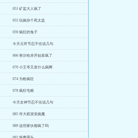
051 矿监大人疯了
055 玩疯你个死太监
059 疯狂的兔子
今天元宵节忍不住说几句
066 努尔哈赤开始发疯了
070 小王爷又发什么疯啊
074 为枪疯狂
078 疯狂屯粮
今天女神节忍不住说几句
085 夺大权浙党疯魔
089 这些家伙都疯了吗
092 疯魔露头