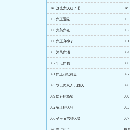
048 这也太疯狂了吧
04
052 疯王遇险
05
056 为药疯狂
05
060 疯王真神了
06
063 流民疯涌
06
067 年老疯聩
06
071 疯王想抢御史
07
075 物以类聚人以群疯
07
079 疯狂的杨镐
08
082 福王的疯狂
08
086 抢皇帝东林疯魔
08
090 差点疯了
推