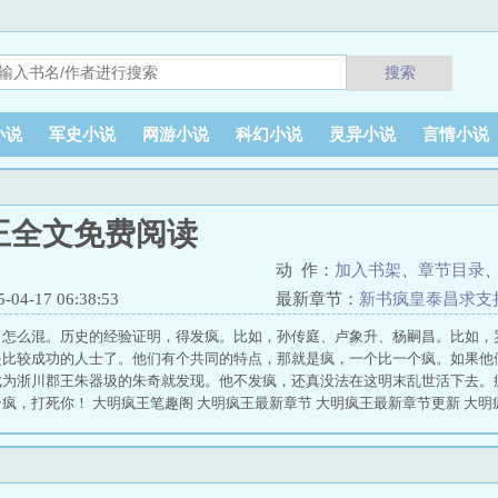
搜索
小说
军史小说
网游小说
科幻小说
灵异小说
言情小说
王全文免费阅读
动 作：
加入书架
、
章节目录
4-17 06:38:53
最新章节：
新书疯皇泰昌求支
，怎么混。历史的经验证明，得发疯。比如，孙传庭、卢象升、杨嗣昌。比如，
是比较成功的人士了。他们有个共同的特点，那就是疯，一个比一个疯。如果他
成为浙川郡王朱器圾的朱奇就发现。他不发疯，还真没法在这明末乱世活下去。
疯，打死你！ 大明疯王笔趣阁 大明疯王最新章节 大明疯王最新章节更新 大明