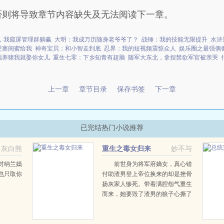
否则将导致章节内容缺失及无法阅读下一章。
，我窥屏管理群躺赢
大明：我成万历随身老爷爷了？
战锤：我的技能无限提升
水浒
硬塞闺蜜给我
神奇宝贝：和小智走到底
忍界：我的短视频震惊众人
娱乐圈之最强偶
我养猪我就娶你女儿
重生七零：下乡知青有超脑
随军大东北，拿捏禁欲军官被亲哭
上一章
章节目录
保存书签
下一章
已完结热门小说推荐
灰白熊
重生之毒女归来
妙不与
对纳兰嫣
前世身为将军府嫡女，真心错
也只取你
付助渣男登上帝位换来的却是挫骨
扬灰家人惨死。带着满腔怨气重生
而来，她要毁了渣男的狼子心撕了
渣女的伪善脸，以牙还牙以怨报
怨。渣男这一世对她有好感？直接