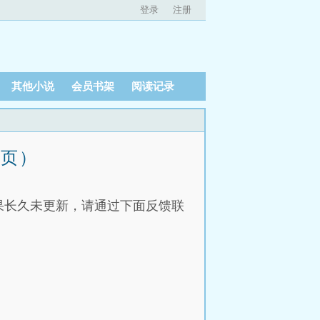
登录
注册
其他小说
会员书架
阅读记录
1页）
果长久未更新，请通过下面反馈联