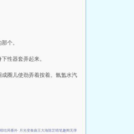
的那个。
身下性器套弄起来。
圈成圈儿使劲弄着按着。氤氲水汽
晴结局番外
月光变奏曲王大海陈芷晴笔趣阁无弹