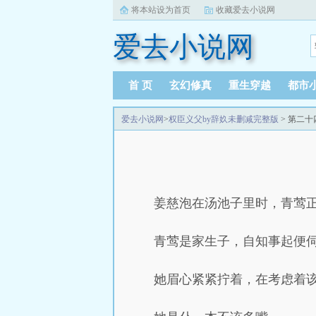
将本站设为首页
收藏爱去小说网
爱去小说网
首 页
玄幻修真
重生穿越
都市
爱去小说网
>
权臣义父by辞奺未删减完整版
> 第二十
姜慈泡在汤池子里时，青莺
青莺是家生子，自知事起便
她眉心紧紧拧着，在考虑着