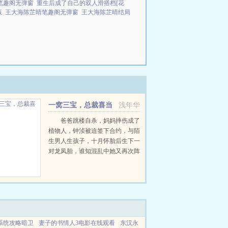
笔趣阁无弹窗
重生后成了自己的双人滑搭档[花
版
王大海陈芷晴笔趣阁无弹窗
王大海陈芷晴结局
一窝三宝，总裁喜当
浅年华
爹
爸爸跳楼自杀，妈妈摔伤成了
植物人，钟浈被迫签下合约，与陌
生男人生孩子，十月怀胎后生下一
对龙凤胎，谁知混乱中她又再次阵
痛！原来肚子里居然还有个宝宝存
在！她大喜过望，带着仅余的小儿
子远离这座城市，三年才敢再回
归，万万没想到，缘分的帷幕又...
系统攻略暗卫
妻子的书情人3电影在线观看
东汉永