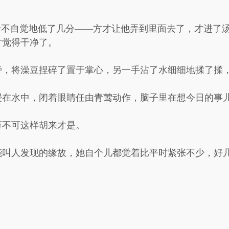
音不自觉地低了几分——方才让他弄到里面去了，才进了
才觉得干净了。
旁，将澡豆捏碎了置于掌心，另一手沾了水细细地揉了揉
浸在水中，闭着眼睛任由青莺动作，脑子里在想今日的事
万不可这样胡来才是。
能叫人发现的缘故，她自个儿都觉着比平时紧张不少，好