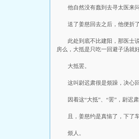
他自然没有蠢到去寻太医来
送了姜慈回去之后，他便折
此处到底不比建阳，那医士
房么，大抵是只吃一回避子汤就好
大抵罢。
这叫尉迟肃很是烦躁，决心
因着这“大抵”、“罢”，尉
且，姜慈约是真恼了，下了
烦人。