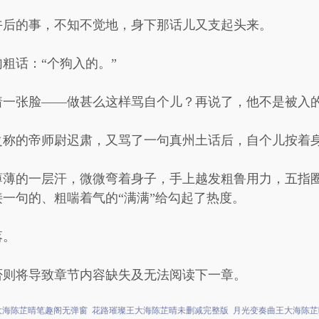
午后的事，不知不觉地，身下那话儿又支起头来。
粗话：“个狗入的。”
着一张脸——做甚么这样骂自个儿？再说了，他不是被入
之称的帝师尉迟肃，又骂了一句真州土话后，自个儿按着
薄薄的一层汗，微微弯着身子，手上越发粗鲁用力，五指
一句的、粗喘着气的“满满”给勾起了热度。
落。
否则将导致章节内容缺失及无法阅读下一章。
大海陈芷晴笔趣阁无弹窗
花路璀璨王大海陈芷晴未删减完整版
月光变奏曲王大海陈芷