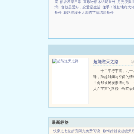
窗
佃农发家日常
喜乐by棺木结局番外
月光变奏
滑]
食戟是爱好，恋爱是生活
住手！谁把地府大
番外
花路璀璨王大海陈芷晴结局番外
超能逆天之路
华
十二平行宇宙，九十
珠，跨越时间与空间的情
主角却被屡屡惨遭封号，
人在宇宙的路程中到底会
么？全神者，那凯游移凹
圣兽，四大神兽，四大凶
灵兽，这些都与主角们有
呢？明...
最新标签
快穿之七世娇宠阿九免费阅读
刚悔婚就被超级天