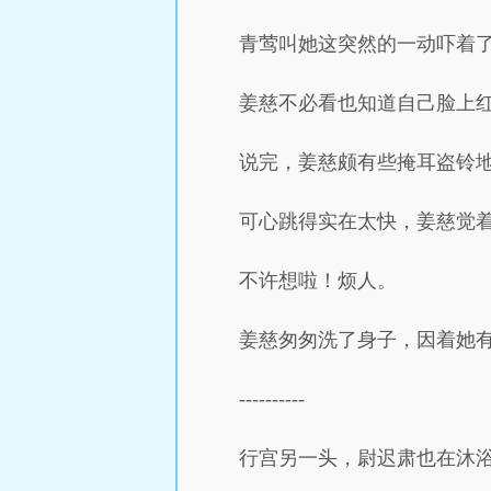
青莺叫她这突然的一动吓着了
姜慈不必看也知道自己脸上红
说完，姜慈颇有些掩耳盗铃
可心跳得实在太快，姜慈觉
不许想啦！烦人。
姜慈匆匆洗了身子，因着她
----------
行宫另一头，尉迟肃也在沐