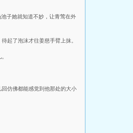
汤池子她就知道不妙，让青莺在外
，待起了泡沫才往姜慈手臂上抹。
儿。
几回仿佛都能感觉到他那处的大小