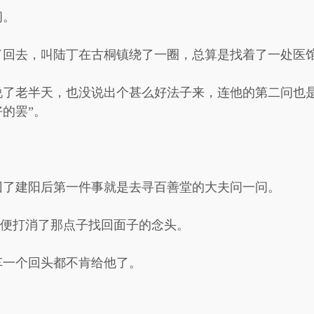
问。
了回去，叫陆丁在古桐镇绕了一圈，总算是找着了一处医
说了老半天，也没说出个甚么好法子来，连他的第二问也是
的罢”。
回了建阳后第一件事就是去寻百善堂的大夫问一问。
迟肃便打消了那点子找回面子的念头。
车一个回头都不肯给他了。