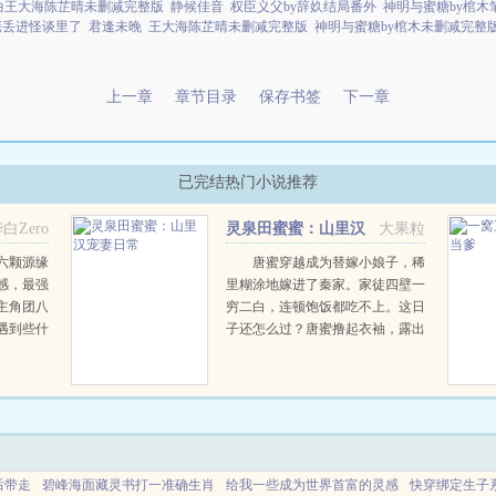
曲王大海陈芷晴未删减完整版
静候佳音
权臣义父by辞奺结局番外
神明与蜜糖by棺木
佬丢进怪谈里了
君逢未晚
王大海陈芷晴未删减完整版
神明与蜜糖by棺木未删减完整
上一章
章节目录
保存书签
下一章
已完结热门小说推荐
白Zero
灵泉田蜜蜜：山里汉
大果粒
宠妻日常
六颗源缘
唐蜜穿越成为替嫁小娘子，稀
感，最强
里糊涂地嫁进了秦家。家徒四壁一
主角团八
穷二白，连顿饱饭都吃不上。这日
遇到些什
子还怎么过？唐蜜撸起衣袖，露出
凼，四大
掌心灵泉，带领家人努力种田耕
兽，四大
地。从家徒四壁，到良田万倾，他
什么联系
们的日子是越过越好！男人一把将
她抱住现在咱们有钱有地有...
后带走
碧峰海面藏灵书打一准确生肖
给我一些成为世界首富的灵感
快穿绑定生子