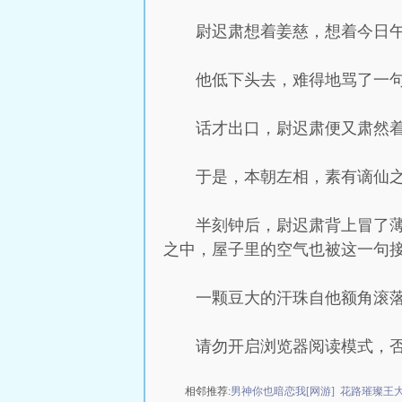
尉迟肃想着姜慈，想着今日
他低下头去，难得地骂了一句
话才出口，尉迟肃便又肃然
于是，本朝左相，素有谪仙
半刻钟后，尉迟肃背上冒了
之中，屋子里的空气也被这一句接
一颗豆大的汗珠自他额角滚
请勿开启浏览器阅读模式，
相邻推荐:
男神你也暗恋我[网游]
花路璀璨王