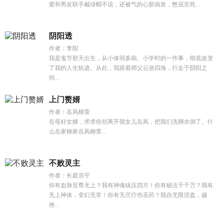
蜜和男友联手戴绿帽不说，还被气的心脏病发，憋屈至死...
阴阳透
作者：李阳
我是鬼节那天出生，从小体弱多病。小学时的一件事，彻底改变
了我的人生轨迹。从此，我跟着师父云游四海，行走于阴阳之
间...
上门赘婿
作者：岳风柳萱
岳母好女婿，求求你别离开我女儿岳风，把我们洗脚水倒了。什
么岳家柳家岳风柳萱...
不败灵主
作者：长庭浩宇
你有血脉至尊无上？我有神魂镇压四方！你有秘法千千万？我有
无上神体，变幻无常！你有无尽疗伤圣药？我自无限涅盘，越
挫...