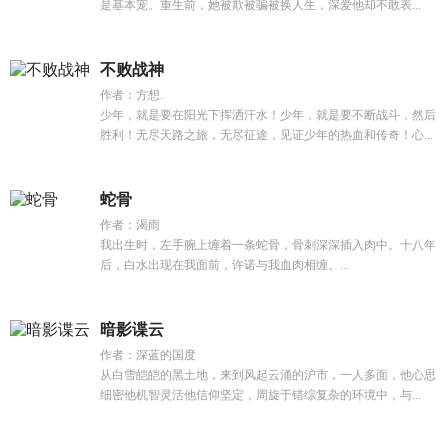
是基本宠。重生前，她被欺被骗被换人生，深爱他却不敢表...
不败战神
作者：方想.
少年，就是要在阳光下挥洒汗水！少年，就是要不断战斗，然后
胜利！无尽天路之旅，无尽征途，见证少年的热血和传奇！心...
蛇骨
作者：渴雨
我出生时，左手腕上缠着一条蛇骨，骨刺深深插入肉中。十八年
后，白水出现在我面前，许诺与我血肉相缠。...
暗影谍云
作者：深蓝的国度
从白雪皑皑的黑土地，来到风起云涌的沪市，一人多面，他心思
细密他机智灵活他信仰坚定，周旋于错综复杂的环境中，与...