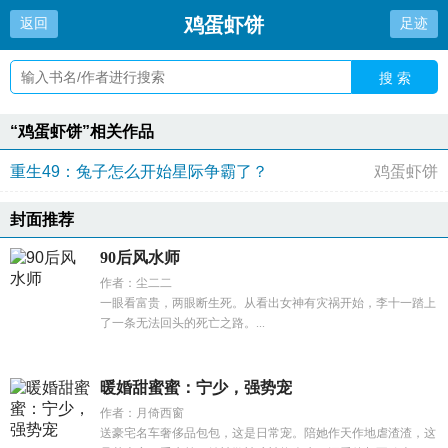
鸡蛋虾饼
返回
足迹
搜 索
“鸡蛋虾饼”相关作品
重生49：兔子怎么开始星际争霸了？
鸡蛋虾饼
封面推荐
90后风水师
作者：尘二二
一眼看富贵，两眼断生死。从看出女神有灾祸开始，李十一踏上
了一条无法回头的死亡之路。...
暖婚甜蜜蜜：宁少，强势宠
作者：月倚西窗
送豪宅名车奢侈品包包，这是日常宠。陪她作天作地虐渣渣，这