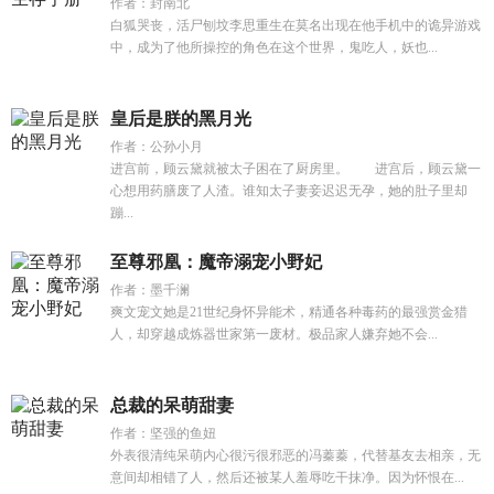
作者：封南北
白狐哭丧，活尸刨坟李思重生在莫名出现在他手机中的诡异游戏
中，成为了他所操控的角色在这个世界，鬼吃人，妖也...
皇后是朕的黑月光
作者：公孙小月
进宫前，顾云黛就被太子困在了厨房里。 进宫后，顾云黛一
心想用药膳废了人渣。谁知太子妻妾迟迟无孕，她的肚子里却
蹦...
至尊邪凰：魔帝溺宠小野妃
作者：墨千澜
爽文宠文她是21世纪身怀异能术，精通各种毒药的最强赏金猎
人，却穿越成炼器世家第一废材。极品家人嫌弃她不会...
总裁的呆萌甜妻
作者：坚强的鱼妞
外表很清纯呆萌内心很污很邪恶的冯蓁蓁，代替基友去相亲，无
意间却相错了人，然后还被某人羞辱吃干抹净。因为怀恨在...