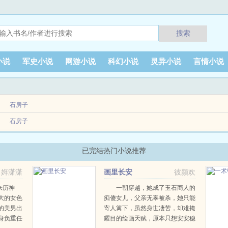
搜索
小说
军史小说
网游小说
科幻小说
灵异小说
言情小说
石房子
石房子
兽魂觉醒，浴血沸腾！修炼千年，成就修罗魂帝。一朝不慎，前功尽数毁灭！
死前留下来的炼药神鼎，身份与地位顿时发生了翻天覆地的变化！用秦寒的话说没有炼
已完结热门小说推荐
姩潇潇
画里长安
彼颜欢
来历神
一朝穿越，她成了玉石商人的
大的女色
痴傻女儿，父亲无辜被杀，她只能
的美男出
寄人篱下，虽然身世凄苦，却难掩
身负重任
耀目的绘画天赋，原本只想安安稳