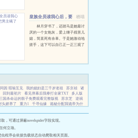
人有法术，仙有仙术，天亦有天
术。天术镇压一切，乃万术之祖，
世间万法莫不始于天术。苏夜，一
皇族全员读我心后，要
栖喵
个穿越而来差点被当做祭品献祭...
把男主噶了
林月穿书了，还踏马是她最讨
厌的一个女炮灰，爱上继子残害儿
媳，简直死有余辜。于是她激动地
搓手，这下可以自己正一正三观了
吧？看见在殿前控诉她的男主，林
月上前表示我那是为了考验你们的
夫妻感情，谁让你们整天疑神疑鬼
的。心里听见她心声的...
同因 瑕瑜互见
我的媳妇是三千岁老祖
苏京祯
诸
回到最初片
看见弹幕后我拳打全家TXT
多人版
三国杀命运的骰子免费观看完整版视
苏京芝
逆祸
对头娇养了
重力1
千寻仙缘
诡秘分配我诡帝为什
的意思
最后的晚
寻界是哪个公司的品牌
兄弟无
国杀命悬一线
重生按摩师的自我修养
左道仙主
列途径
老婆大我三百岁原著
命运的骼子三国杀
通过屏蔽novelspider字段实现。
反派金大腿
重生后被死对头掐腰宠爆火短剧
离经
任何立场。
学霸从重启高三开始
华尔街股神爆仓
被海洋求生
爬虫程序会依据负载状态自动爬取相关页面。
节
三国杀命运的骰子最新视频
一簪新生短剧
穿越