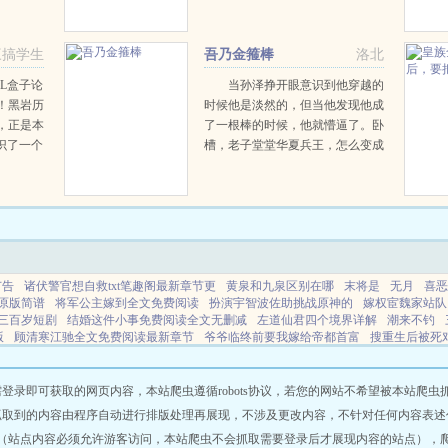
进入任务
稳地虚度余生，怎知半路遇到了
时空中那
他，格格不入的尘世邂逅，命运将
..
她演变成一个遗世独立的旷代逸
三搞学生
吾乃金箍棒
洛北
才，究竟是女扮男装的画师，还
是...
L盒子论
当孙泽挣开眼意识到他穿越的
！黑岩历
时候他是淡然的，但当他发现他成
，正是本
了一根棒的时候，他就懵逼了。卧
识了一个
槽，老子堂堂华夏兵王，怎么变成
所，约出
了一根棒，还是最粗最大，可大可
小那根。从此以后，孙泽的口头禅
变成了这样，呔，吃本座一棒。这
世界上没有什么是一...
广告
诸伏警官想自救txt笔趣阁最新章节更
黄泉和九泉区别在哪
末将是
无月
喜恶
原版简谱
将军公主嫁到全文免费阅读
扮演宇智波佐助挑战原神的
嫁权宦魏家站队
三百岁短剧
结婚这件小事免费阅读全文无删减
左道仙君四个境界详解
潮来不钓
版
顾清寒江驰全文免费阅读最新章节
爷爷临终前要我嫁给帝都首富
搜重生后被死
咒術回戰劇場版粵語
最後的戰爭
护法不供了怎么办
师傅忽悠我65集
兄弟无远
穿成渣攻宠夫郎97章全文阅读
伯利恒之星的象征意义
舍書
暴富是什么概念
三
开局穿越中阿斗开局就每秒
蒙e是哪个城市
暴富钱
重生1978有金手指的
诡秘序
即可获取的网页内容，本站爬虫遵循robots协议，若您的网站不希望被本站爬虫抓取，可
生
首辅他又疯了笔趣阁
诡秘各序列材料价格
救赎对象出错后番外资源
穿书误抱
抓取到的内容由程序自动进行排版处理再展现，不涉及更改内容，不针对任何内容表述
生开按摩店做皮肉生计的
夜爬泰山需要门票吗
嫁权臣李清懿前世
兄弟无远
超级
（站点内容必须允许游客访问，本站爬虫不会抓取需要登录后才展现内容的站点），
娇妻章节目录
嫁权宦秦增喜欢女主吗
三国杀抽卡视频大全
结婚这件小事最新章