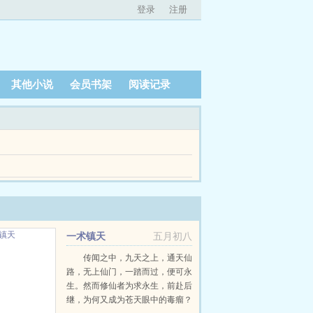
登录
注册
其他小说
会员书架
阅读记录
重回千年，且看方阳如何逆转乾坤，改变命运！...
不出的丹药，只有想不到的名字！魔蝎小说
一术镇天
五月初八
传闻之中，九天之上，通天仙
路，无上仙门，一踏而过，便可永
生。然而修仙者为求永生，前赴后
继，为何又成为苍天眼中的毒瘤？