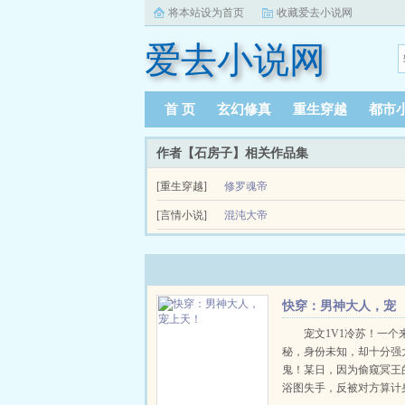
将本站设为首页
收藏爱去小说网
爱去小说网
首 页
玄幻修真
重生穿越
都市
作者【石房子】相关作品集
[重生穿越]
修罗魂帝
[言情小说]
混沌大帝
秦寒本是一个人尽皆知的废材，自从得到了父亲临
wwwmoxiexstop...
快穿：男神大人，宠
上天！
宠文1V1冷苏！一个
秘，身份未知，却十分强
鬼！某日，因为偷窥冥王
浴图失手，反被对方算计