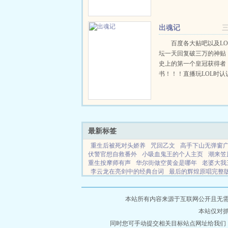
成为所谓的时空之主被迫
世界修复漏洞，寻找各个
些神秘的外来者！隐藏的重.
出魂记
百度各大贴吧以及LO
坛一天回复破三万的神贴
史上的第一个皇冠获得者
书！！！直播玩LOL时认
妹子，她说她从来不上厕
来见面后，我吓尿了。...
最新标签
重生后被死对头娇养
咒回乙文
高手下山无弹窗
伏警官想自救番外
小吸血鬼王的个人主页
潮来笠
重生按摩师有声
华尔街做空黄金是哪年
老婆大我
李云龙在亮剑中的经典台词
最后的辉煌原唱完整
么看不到了
首辅他又在逗弄小夫郎仟邱
芊羽千寻
他好全诗原文
我在明末当军户
恐怖鬼故事有哪些
开超市老板的分享视频
重生后死对头娇养哪里看
本站所有内容来源于互联网公开且无需登录
无月CP
将军替妹妹嫁进皇宫是什么短剧
一簪新
本站仅对
叛道的人的特征
全能真千金
九域凡仙怎么样
重
游戏拉进去以后我获得一只乌龟当载具
同时您可手动提交相关目标站点网址给我们
傅先生的小