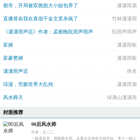
都市，开局被双胞胎大小姐包养了
潇潇雨枭
直播算命我在真假千金文里杀疯了
竹林潇潇雨
《潇潇雨声迟》作者：孟栀晚阮雨声雨声
阮雨声雨声
富婿
潇潇雨歇
富豪赘婿
潇潇雨歇
潇潇雨声迟
佚名
综漫，究极世界大乱炖
潇潇雨枭
风水葬天
绿满山潇潇雨
封面推荐
90后风水师
作者：尘二二
一眼看富贵，两眼断生死。从看出女神有灾祸开始，李十一踏上