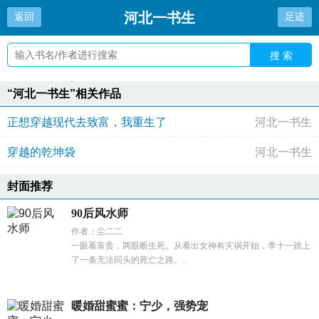
河北一书生
返回
足迹
搜 索
“河北一书生”相关作品
正想穿越现代去致富，我重生了
河北一书生
穿越的乾坤袋
河北一书生
封面推荐
90后风水师
作者：尘二二
一眼看富贵，两眼断生死。从看出女神有灾祸开始，李十一踏上
了一条无法回头的死亡之路。...
暖婚甜蜜蜜：宁少，强势宠