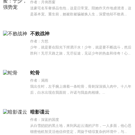
作者：月倚西窗
送豪宅名车奢侈品包包，这是日常宠。陪她作天作地虐渣渣，这
是基本宠。重生前，她被欺被骗被换人生，深爱他却不敢表...
不败战神
作者：方想.
少年，就是要在阳光下挥洒汗水！少年，就是要不断战斗，然后
胜利！无尽天路之旅，无尽征途，见证少年的热血和传奇！心...
蛇骨
作者：渴雨
我出生时，左手腕上缠着一条蛇骨，骨刺深深插入肉中。十八年
后，白水出现在我面前，许诺与我血肉相缠。...
暗影谍云
作者：深蓝的国度
从白雪皑皑的黑土地，来到风起云涌的沪市，一人多面，他心思
细密他机智灵活他信仰坚定，周旋于错综复杂的环境中，与...