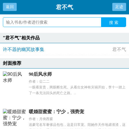
君不气
返回
足迹
搜 索
“君不气”相关作品
许不器的幽冥故事集
君不气
封面推荐
90后风水师
作者：尘二二
一眼看富贵，两眼断生死。从看出女神有灾祸开始，李十一踏上
了一条无法回头的死亡之路。...
暖婚甜蜜蜜：宁少，强势宠
作者：月倚西窗
送豪宅名车奢侈品包包，这是日常宠。陪她作天作地虐渣渣，这