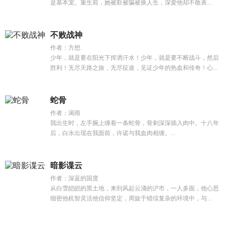
是基本宠。重生前，她被欺被骗被换人生，深爱他却不敢表...
不败战神
作者：方想.
少年，就是要在阳光下挥洒汗水！少年，就是要不断战斗，然后
胜利！无尽天路之旅，无尽征途，见证少年的热血和传奇！心...
蛇骨
作者：渴雨
我出生时，左手腕上缠着一条蛇骨，骨刺深深插入肉中。十八年
后，白水出现在我面前，许诺与我血肉相缠。...
暗影谍云
作者：深蓝的国度
从白雪皑皑的黑土地，来到风起云涌的沪市，一人多面，他心思
细密他机智灵活他信仰坚定，周旋于错综复杂的环境中，与...